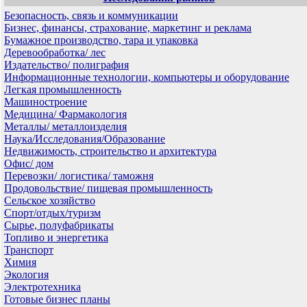
Безопасность, связь и коммуникации
Бизнес, финансы, страхование, маркетинг и реклама
Бумажное производство, тара и упаковка
Деревообработка/ лес
Издательство/ полиграфия
Информационные технологии, компьютеры и оборудование
Легкая промышленность
Машиностроение
Медицина/ Фармакология
Металлы/ металлоизделия
Наука/Исследования/Образование
Недвижимость, строительство и архитектура
Офис/ дом
Перевозки/ логистика/ таможня
Продовольствие/ пищевая промышленность
Сельское хозяйство
Спорт/отдых/туризм
Сырье, полуфабрикаты
Топливо и энергетика
Транспорт
Химия
Экология
Электротехника
Готовые бизнес планы