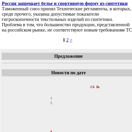
Россия запрещает белье и спортивную форму из синтетики
Таможенный союз принял Технические регламенты, в которых,
среди прочего, указаны допустимые показатели
гигроскопичности текстильных изделий из синтетики.
Проблема в том, что большинство продукции, представленной
на российском рынке, не соответствуют новым требованиям ТС
1
2
>
Предложение
Новости по дате
«
Февраль 2014
»
Пн
Вт
Ср
Чт
Пт
Сб
Вс
1
2
3
4
5
6
7
8