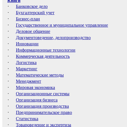
Книги
·
Банковское дело
·
Бухгалтерский учет
·
Бизнес-план
·
Государственное и муниципальное управление
·
Деловое общение
·
Документоведение, делопроизводство
·
Инновации
·
Информационные технологии
·
Коммерческая деятельность
·
Логистика
·
Маркетинг
·
Математические методы
·
Менеджмент
·
Мировая экономика
·
Организационные системы
·
Организация бизнеса
·
Организация производства
·
Предпринимательское право
·
Статистика
·
Товароведение и экспертиза