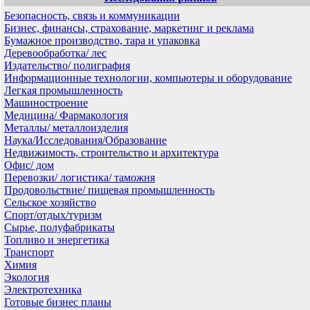
Безопасность, связь и коммуникации
Бизнес, финансы, страхование, маркетинг и реклама
Бумажное производство, тара и упаковка
Деревообработка/ лес
Издательство/ полиграфия
Информационные технологии, компьютеры и оборудование
Легкая промышленность
Машиностроение
Медицина/ Фармакология
Металлы/ металлоизделия
Наука/Исследования/Образование
Недвижимость, строительство и архитектура
Офис/ дом
Перевозки/ логистика/ таможня
Продовольствие/ пищевая промышленность
Сельское хозяйство
Спорт/отдых/туризм
Сырье, полуфабрикаты
Топливо и энергетика
Транспорт
Химия
Экология
Электротехника
Готовые бизнес планы