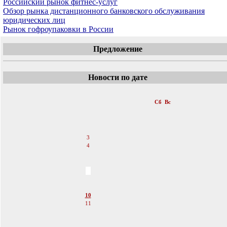
Российский рынок фитнес-услуг
Обзор рынка дистанционного банковского обслуживания
юридических лиц
Рынок гофроупаковки в России
Предложение
Новости по дате
«
Декабрь 2011
»
Пн
Вт
Ср
Чт
Пт
Сб
Вс
1
2
3
4
5
6
7
8
9
10
11
12
13