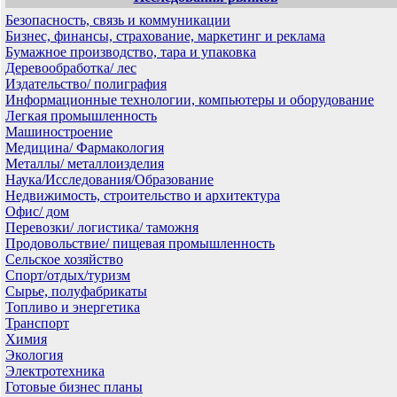
Безопасность, связь и коммуникации
Бизнес, финансы, страхование, маркетинг и реклама
Бумажное производство, тара и упаковка
Деревообработка/ лес
Издательство/ полиграфия
Информационные технологии, компьютеры и оборудование
Легкая промышленность
Машиностроение
Медицина/ Фармакология
Металлы/ металлоизделия
Наука/Исследования/Образование
Недвижимость, строительство и архитектура
Офис/ дом
Перевозки/ логистика/ таможня
Продовольствие/ пищевая промышленность
Сельское хозяйство
Спорт/отдых/туризм
Сырье, полуфабрикаты
Топливо и энергетика
Транспорт
Химия
Экология
Электротехника
Готовые бизнес планы