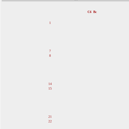
«
Январь 2012
»
Пн
Вт
Ср
Чт
Пт
Сб
Вс
1
2
3
4
5
6
7
8
9
10
11
12
13
14
15
16
17
18
19
20
21
22
23