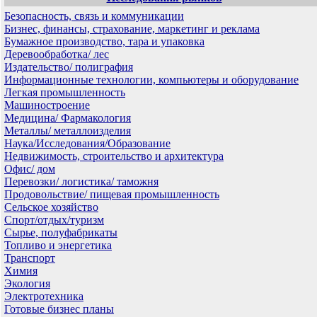
Безопасность, связь и коммуникации
Бизнес, финансы, страхование, маркетинг и реклама
Бумажное производство, тара и упаковка
Деревообработка/ лес
Издательство/ полиграфия
Информационные технологии, компьютеры и оборудование
Легкая промышленность
Машиностроение
Медицина/ Фармакология
Металлы/ металлоизделия
Наука/Исследования/Образование
Недвижимость, строительство и архитектура
Офис/ дом
Перевозки/ логистика/ таможня
Продовольствие/ пищевая промышленность
Сельское хозяйство
Спорт/отдых/туризм
Сырье, полуфабрикаты
Топливо и энергетика
Транспорт
Химия
Экология
Электротехника
Готовые бизнес планы