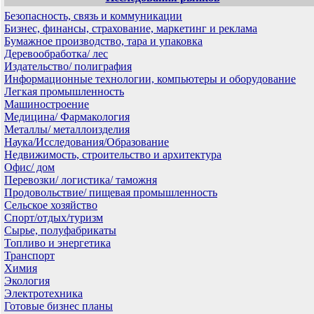
Безопасность, связь и коммуникации
Бизнес, финансы, страхование, маркетинг и реклама
Бумажное производство, тара и упаковка
Деревообработка/ лес
Издательство/ полиграфия
Информационные технологии, компьютеры и оборудование
Легкая промышленность
Машиностроение
Медицина/ Фармакология
Металлы/ металлоизделия
Наука/Исследования/Образование
Недвижимость, строительство и архитектура
Офис/ дом
Перевозки/ логистика/ таможня
Продовольствие/ пищевая промышленность
Сельское хозяйство
Спорт/отдых/туризм
Сырье, полуфабрикаты
Топливо и энергетика
Транспорт
Химия
Экология
Электротехника
Готовые бизнес планы