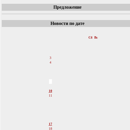
Предложение
Новости по дате
«
Декабрь 2011
»
Пн
Вт
Ср
Чт
Пт
Сб
Вс
1
2
3
4
5
6
7
8
9
10
11
12
13
14
15
16
17
18