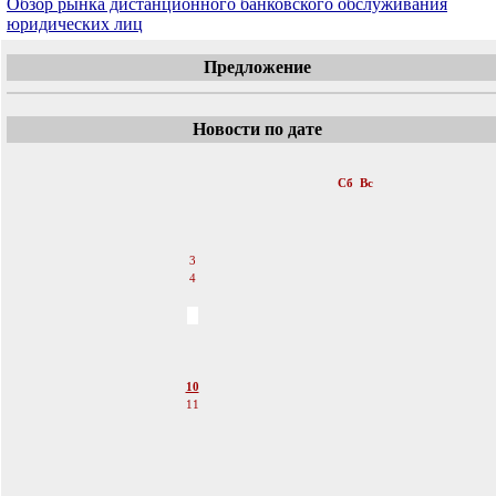
Обзор рынка дистанционного банковского обслуживания
юридических лиц
Предложение
Новости по дате
«
Декабрь 2011
»
Пн
Вт
Ср
Чт
Пт
Сб
Вс
1
2
3
4
5
6
7
8
9
10
11
12
13
14
15
16