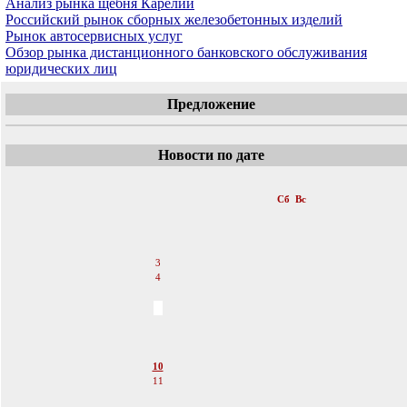
Анализ рынка щебня Карелии
Российский рынок сборных железобетонных изделий
Рынок автосервисных услуг
Обзор рынка дистанционного банковского обслуживания
юридических лиц
Предложение
Новости по дате
«
Декабрь 2011
»
Пн
Вт
Ср
Чт
Пт
Сб
Вс
1
2
3
4
5
6
7
8
9
10
11
12