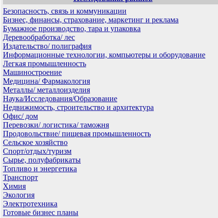
Безопасность, связь и коммуникации
Бизнес, финансы, страхование, маркетинг и реклама
Бумажное производство, тара и упаковка
Деревообработка/ лес
Издательство/ полиграфия
Информационные технологии, компьютеры и оборудование
Легкая промышленность
Машиностроение
Медицина/ Фармакология
Металлы/ металлоизделия
Наука/Исследования/Образование
Недвижимость, строительство и архитектура
Офис/ дом
Перевозки/ логистика/ таможня
Продовольствие/ пищевая промышленность
Сельское хозяйство
Спорт/отдых/туризм
Сырье, полуфабрикаты
Топливо и энергетика
Транспорт
Химия
Экология
Электротехника
Готовые бизнес планы