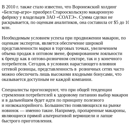
В 2010 г. также стало известно, что Воронежский холдинг
«Белстар-агро» приобрел Старооскольскую макаронную
фабрику у владельцев ЗАО «СОАТЭ». Сумма сделки не
раскрывается, по оценкам аналитиков, она составила от $5 до 1
млн.
Необходимым условием успеха при продвижении макарон, по
оценкам экспертов, является обеспечение широкой
представленности марки в торговых точках, увеличением
объема продаж в оптовом звене, формированием лояльности
к бренду как в оптово-розничном секторе, так и у конечного
потребителя. Сегодня, в условиях нарастающего влияния
сетевой розницы, представленность в розничных сетях часто
можно обеспечить лишь высокими входными бонусами, что
оказывается доступным не каждой компании.
Специалисты прогнозируют, что при общей тенденции
стремления потребителей к здоровому питанию выбор макарон
и в дальнейшем будет идти по принципу полезного
и низкокалорийного. Большинство появляющихся на рынке
новинок — именно такие. Например, пропаренные макароны,
являющиеся прямой альтернативой вермишели и лапше
быстрого приготовления.