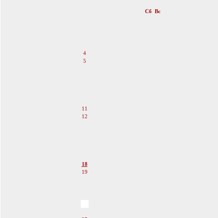
«
Июнь 2011
»
Пн
Вт
Ср
Чт
Пт
Сб
Вс
1
2
3
4
5
6
7
8
9
10
11
12
13
14
15
16
17
18
19
20
21
22
23
24