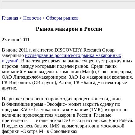
Главная
>
Новости
>
Обзоры рынков
Рынок макарон в России
23 июня 2011
В июне 2011 г. агентство DISCOVERY Research Group
завершило
исследование российского рынка макаронных
изделий
. В настоящее время на рынке существует ряд крупных
игроков, между которыми поделен рынок. Среди таких
компаний можно выделить компанию Макфа, Союзпищепром,
ОАО Липецкхлебмакаронпром, ЗАО 1-я макаронная компания,
ГК Инфолинк (СИ-групп), Алтан, ГК «Байсад» и некоторые
другие.
На рынке постепенно происходит процесс консолидации.
В ближайшее время «Экоофис» может закрыть сделку по
продаже ЗАО «1-я макаронная компания» (1МК), второго по
величине производителя макарон в России. Главные
претенденты — итальянская De Cecco и испанская Ebro Puleva.
Продается весь бизнес 1МК, кроме территории московской
фабрики «Экстра М» в Сокольниках