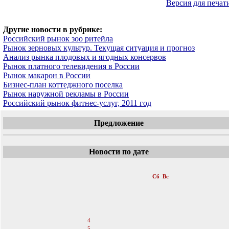
Версия для печат
Другие новости в рубрике:
Российский рынок зоо ритейла
Рынок зерновых культур. Текущая ситуация и прогноз
Анализ рынка плодовых и ягодных консервов
Рынок платного телевидения в России
Рынок макарон в России
Бизнес-план коттеджного поселка
Рынок наружной рекламы в России
Российский рынок фитнес-услуг, 2011 год
Предложение
Новости по дате
«
Июнь 2011
»
Пн
Вт
Ср
Чт
Пт
Сб
Вс
1
2
3
4
5