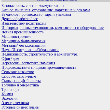
Безопасность, связь и коммуникации
Бизнес, финансы, страхование, маркетинг и реклама
Бумажное производство, тара и упаковка
Деревообработка/ лес
Издательство/ полиграфия
Информационные технологии, компьютеры и оборудование
Легкая промышленность
Машиностроение
Медицина/ Фармакология
Металлы/ металлоизделия
Наука/Исследования/Образование
Недвижимость, строительство и архитектура
Офис/ дом
Перевозки/ логистика/ таможня
Продовольствие/ пищевая промышленность
Сельское хозяйство
Спорт/отдых/туризм
Сырье, полуфабрикаты
Топливо и энергетика
Транспорт
Химия
Экология
Электротехника
Готовые бизнес планы