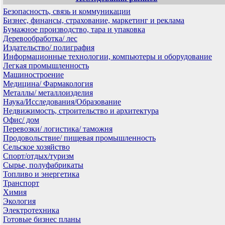
Безопасность, связь и коммуникации
Бизнес, финансы, страхование, маркетинг и реклама
Бумажное производство, тара и упаковка
Деревообработка/ лес
Издательство/ полиграфия
Информационные технологии, компьютеры и оборудование
Легкая промышленность
Машиностроение
Медицина/ Фармакология
Металлы/ металлоизделия
Наука/Исследования/Образование
Недвижимость, строительство и архитектура
Офис/ дом
Перевозки/ логистика/ таможня
Продовольствие/ пищевая промышленность
Сельское хозяйство
Спорт/отдых/туризм
Сырье, полуфабрикаты
Топливо и энергетика
Транспорт
Химия
Экология
Электротехника
Готовые бизнес планы