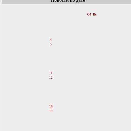
Новости по дате
«
Июнь 2011
»
Пн
Вт
Ср
Чт
Пт
Сб
Вс
1
2
3
4
5
6
7
8
9
10
11
12
13
14
15
16
17
18
19
20
21
22
23