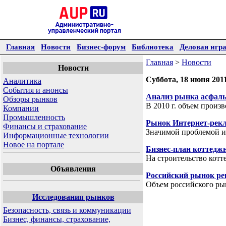
Главная
Новости
Бизнес-форум
Библиотека
Деловая игр
Главная
>
Новости
Новости
Суббота, 18 июня 201
Аналитика
События и анонсы
Анализ рынка асфаль
Обзоры рынков
В 2010 г. объем произ
Компании
Промышленность
Рынок Интернет-рек
Финансы и страхование
Значимой проблемой и
Информационные технологии
Новое на портале
Бизнес-план коттеджн
На строительство кот
Объявления
Российский рынок р
Объем российского рын
Исследования рынков
Безопасность, связь и коммуникации
Бизнес, финансы, страхование,