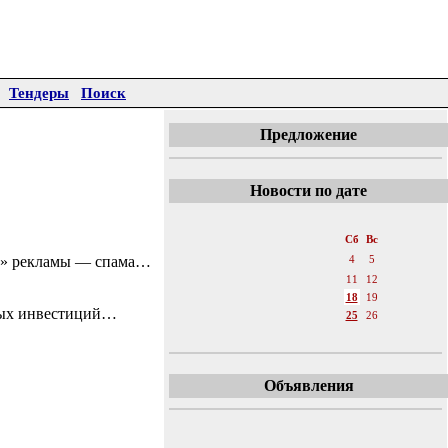
Тендеры
Поиск
Предложение
Новости по дате
«
Июнь 2011
»
Пн
Вт
Ср
Чт
Пт
Сб
Вс
ой» рекламы — спама…
1
2
3
4
5
6
7
8
9
10
11
12
13
14
15
16
17
18
19
пных инвестиций…
20
21
22
23
24
25
26
27
28
29
30
Объявления