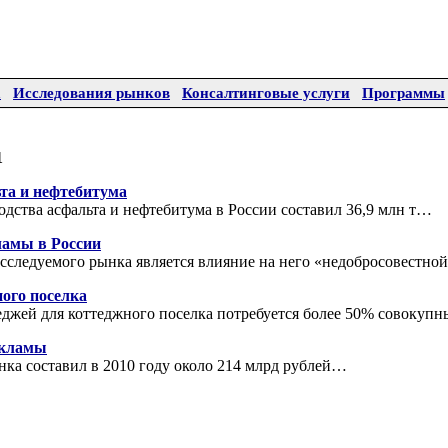
а
Исследования рынков
Консалтинговые услуги
Программы
1
та и нефтебитума
водства асфальта и нефтебитума в России составил 36,9 млн т…
ламы в России
сследуемого рынка является влияние на него «недобросовестн
ого поселка
теджей для коттеджного поселка потребуется более 50% совоку
екламы
ка составил в 2010 году около 214 млрд рублей…