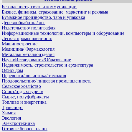
Безопасность, связь и коммуникации
Бизнес, финансы, страхование, маркетинг и реклама
Бумажное производство, тара и упаковка
Деревообработка/ лес
Издательство/ полиграфия
Информационные технологии, компьютеры и оборудование
Легкая промышленность
Машиностроение
Медицина/ Фармакология
Металлы/ металлоизделия
Наука/Исследования/Образование
Недвижимость, строительство и архитектура
Офис/ дом
Перевозки/ логистика/ таможня
Продовольствие/ пищевая промышленность
Сельское хозяйство
Спорт/отдых/туризм
Сырье, полуфабрикаты
Топливо и энергетика
Транспорт
Химия
Экология
Электротехника
Готовые бизнес планы