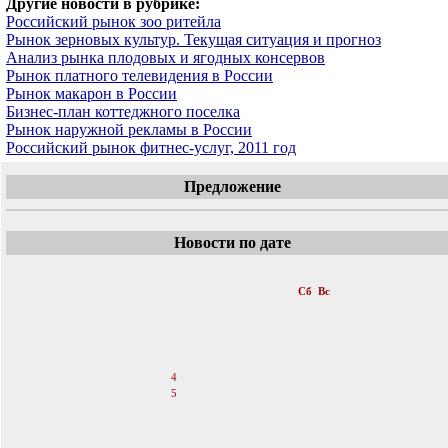
Другие новости в рубрике:
Российский рынок зоо ритейла
Рынок зерновых культур. Текущая ситуация и прогноз
Анализ рынка плодовых и ягодных консервов
Рынок платного телевидения в России
Рынок макарон в России
Бизнес-план коттеджного поселка
Рынок наружной рекламы в России
Российский рынок фитнес-услуг, 2011 год
Предложение
Новости по дате
«
Июнь 2011
»
Пн
Вт
Ср
Чт
Пт
Сб
Вс
1
2
3
4
5
6
7
8