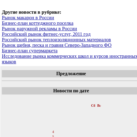
Другие новости в рубрике:
Рынок макарон в России
Бизнес-план коттеджного поселка
Рынок наружной рекламы в России
Российский рынок фитнес-услуг, 2011 год
Российский рынок теплоизоляционных материалов
Рынок щебня, песка и гравия Северо-Западного ФО
Бизнес-план супермаркета
Исследование рынка коммерческих школ и курсов иностранны
языков
Предложение
Новости по дате
«
Июнь 2011
»
Пн
Вт
Ср
Чт
Пт
Сб
Вс
1
2
3
4
5