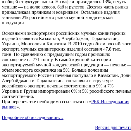
в общей структуре рынка. На вафли приходилось 13%, и чуть
меньше — на долю кексов, баб и рулетов. Десятая часть рынка
принадлежала пряникам и коврижкам. Остальные изделия
занимали 2% российского рынка мучной кондитерской
продукции.
Основными экспортерами российских мучных кондитерских
изделий являются Казахстан, Азербайджан, Таджикистан,
Украина, Монголия и Киргизия. В 2010 году объем российског
экспорта мучных кондитерских изделий составил 47,8 тыс.
тонн. По сравнению с предыдущим годом произошло
сокращение на 771 тонну. В самой крупной категории
экспортируемой мучной кондитерской продукции — печенье 
объем экспорта сократился на 5%. Больше половины
экспортируемого Россией печенья поступало в Казахстан. Доли
Азербайджана и Таджикистана составляли в структуре
российского экспорта печенья соответственно 9% и 7%.
Украина и Грузия импортировали 6% и 5% российского печень
соответственно.
При перепечатке необходимо ссылаться на «
РБК.Исследования
рынков
».
Подробнее об исследовании…
Версия для печат