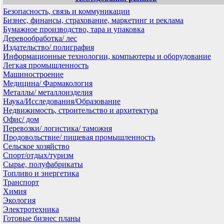
Безопасность, связь и коммуникации
Бизнес, финансы, страхование, маркетинг и реклама
Бумажное производство, тара и упаковка
Деревообработка/ лес
Издательство/ полиграфия
Информационные технологии, компьютеры и оборудование
Легкая промышленность
Машиностроение
Медицина/ Фармакология
Металлы/ металлоизделия
Наука/Исследования/Образование
Недвижимость, строительство и архитектура
Офис/ дом
Перевозки/ логистика/ таможня
Продовольствие/ пищевая промышленность
Сельское хозяйство
Спорт/отдых/туризм
Сырье, полуфабрикаты
Топливо и энергетика
Транспорт
Химия
Экология
Электротехника
Готовые бизнес планы