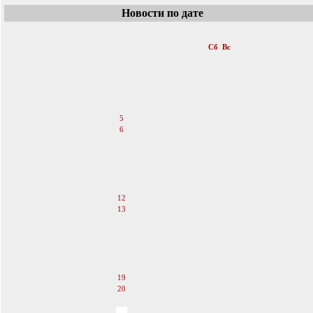
Новости по дате
«
Март 2005
»
Пн
Вт
Ср
Чт
Пт
Сб
Вс
1
2
3
4
5
6
7
8
9
10
11
12
13
14
15
16
17
18
19
20
21
22