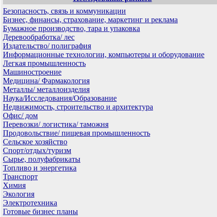
Безопасность, связь и коммуникации
Бизнес, финансы, страхование, маркетинг и реклама
Бумажное производство, тара и упаковка
Деревообработка/ лес
Издательство/ полиграфия
Информационные технологии, компьютеры и оборудование
Легкая промышленность
Машиностроение
Медицина/ Фармакология
Металлы/ металлоизделия
Наука/Исследования/Образование
Недвижимость, строительство и архитектура
Офис/ дом
Перевозки/ логистика/ таможня
Продовольствие/ пищевая промышленность
Сельское хозяйство
Спорт/отдых/туризм
Сырье, полуфабрикаты
Топливо и энергетика
Транспорт
Химия
Экология
Электротехника
Готовые бизнес планы