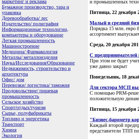
маркетинг и реклама
и промышленных техн
Бумажное производство, тара и
Пятница, 22 декабря 
упаковка
Деревообработка/ лес
Малый и средний бизн
Издательство/ полиграфия
Порядка 15 млн. евро 
Информационные технологии,
ассортимент выпускае
компьютеры и оборудование
Легкая промышленность
Среда, 20 декабря 201
Машиностроение
Медицина/ Фармакология
С предпринимателей 
Металлы/ металлоизделия
При этом не будет учи
Наука/Исследования/Образование
уже давно закрыт
Недвижимость, строительство и
архитектура
Понедельник, 18 дека
Офис/ дом
Перевозки/ логистика/ таможня
Для сектора МСП вы
Продовольствие/ пищевая
С помощью PRM-решени
промышленность
положительную динами
Сельское хозяйство
Спорт/отдых/туризм
Пятница, 15 декабря 
Сырье, полуфабрикаты
Топливо и энергетика
"Бизнес-барометр ко
Транспорт
Каждый второй предпр
Химия
представители ТПП по
Экология