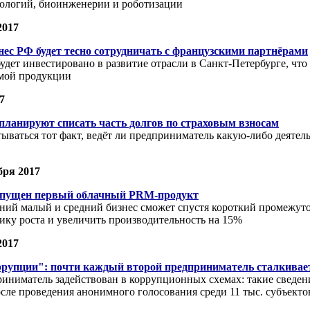
ологий, биоинженерии и роботизации
2017
ес РФ будет тесно сотрудничать с французскими партнёрами
будет инвестировано в развитие отрасли в Санкт-Петербурге, чт
мой продукции
7
планируют списать часть долгов по страховым взносам
тываться тот факт, ведёт ли предприниматель какую-либо деятель
бря 2017
пущен первый облачный PRM-продукт
й малый и средний бизнес сможет спустя короткий промежуто
ку роста и увеличить производительность на 15%
2017
ррупции": почти каждый второй предприниматель сталкивае
иниматель задействован в коррупционных схемах: такие сведен
сле проведения анонимного голосования среди 11 тыс. субъект