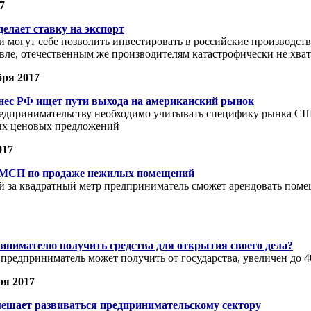
7
елает ставку на экспорт
могут себе позволить инвестировать в российские производства
вле, отечественным же производителям катастрофически не хва
бря 2017
нес РФ ищет пути выхода на американский рынок
едпринимательству необходимо учитывать специфику рынка СШ
ых ценовых предложений
017
 МСП по продаже нежилых помещений
лей за квадратный метр предприниматель сможет арендовать поме
инимателю получить средства для открытия своего дела?
 предприниматель может получить от государства, увеличен до 4
ря 2017
мешает развиваться предпринимательскому сектору