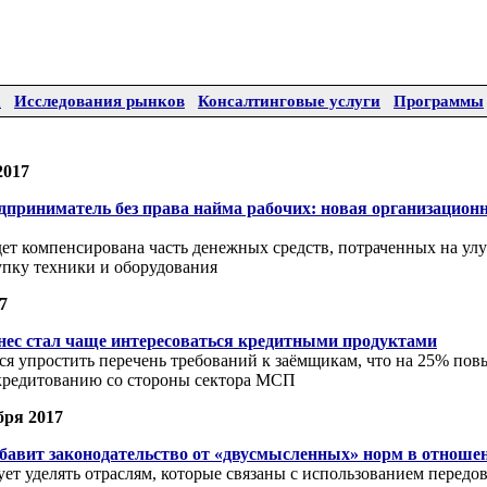
а
Исследования рынков
Консалтинговые услуги
Программы
2017
приниматель без права найма рабочих: новая организацион
ет компенсирована часть денежных средств, потраченных на ул
упку техники и оборудования
7
нес стал чаще интересоваться кредитными продуктами
ся упростить перечень требований к заёмщикам, что на 25% пов
 кредитованию со стороны сектора МСП
бря 2017
бавит законодательство от «двусмысленных» норм в отнош
ет уделять отраслям, которые связаны с использованием перед