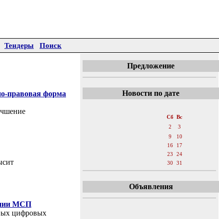
Тендеры
Поиск
Предложение
Новости по дате
но-правовая форма
«
Декабрь 2017
»
учшение
Пн
Вт
Ср
Чт
Пт
Сб
Вс
1
2
3
4
5
6
7
8
9
10
11
12
13
14
15
16
17
18
19
20
21
22
23
24
ысит
25
26
27
28
29
30
31
Объявления
ении МСП
овых цифровых