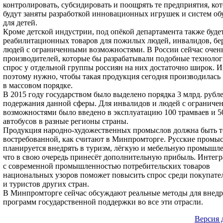
контролировать, субсидировать и поощрять те предприятия, ко
будут заняты разработкой инновационных игрушек и систем об
для детей.
Кроме детской индустрии, под опёкой департамента также буде
реабилитационных товаров для пожилых людей, инвалидов, бе
людей с ограниченными возможностями. В России сейчас очен
производителей, которые бы разрабатывали подобные технолог
спрос у отдельной группы россиян на них достаточно широк. 
поэтому нужно, чтобы такая продукция сегодня производилась
в массовом порядке.
В 2015 году государством было выделено порядка 3 млрд. рубл
подержания данной сферы. Для инвалидов и людей с огранич
возможностями было введено в эксплуатацию 100 трамваев и 5
автобусов в разные регионы страны.
Продукция народно-художественных промыслов должна быть 
востребованной, как считают в Минпромторге. Русские промы
планируется внедрять в туризм, лёгкую и мебельную промышл
что в свою очередь принесёт дополнительную прибыль. Интег
с современной промышленностью потребительских товаров
национальных узоров поможет повысить спрос среди покупате
и туристов других стран.
В Минпромторге сейчас обсуждают реальные методы для внед
программ государственной поддержки во все эти отрасли.
Версия 