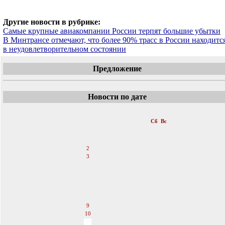
Другие новости в рубрике:
Самые крупные авиакомпании России терпят большие убытки
В Минтрансе отмечают, что более 90% трасс в России находитс
в неудовлетворительном состоянии
Предложение
Новости по дате
«
Июль 2016
»
Пн
Вт
Ср
Чт
Пт
Сб
Вс
1
2
3
4
5
6
7
8
9
10
11