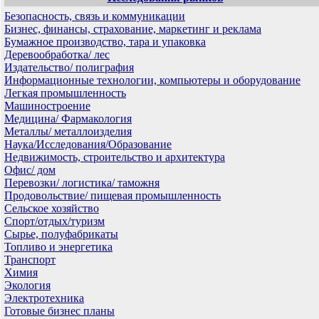
Безопасность, связь и коммуникации
Бизнес, финансы, страхование, маркетинг и реклама
Бумажное производство, тара и упаковка
Деревообработка/ лес
Издательство/ полиграфия
Информационные технологии, компьютеры и оборудование
Легкая промышленность
Машиностроение
Медицина/ Фармакология
Металлы/ металлоизделия
Наука/Исследования/Образование
Недвижимость, строительство и архитектура
Офис/ дом
Перевозки/ логистика/ таможня
Продовольствие/ пищевая промышленность
Сельское хозяйство
Спорт/отдых/туризм
Сырье, полуфабрикаты
Топливо и энергетика
Транспорт
Химия
Экология
Электротехника
Готовые бизнес планы