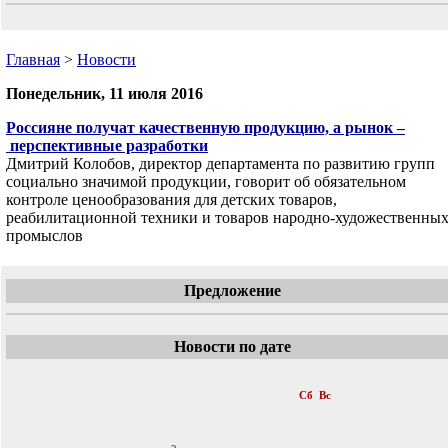
Главная
>
Новости
Понедельник, 11 июля 2016
Россияне получат качественную продукцию, а рынок –
перспективные разработки
Дмитрий Колобов, директор департамента по развитию групп
социально значимой продукции, говорит об обязательном
контроле ценообразования для детских товаров,
реабилитационной техники и товаров народно-художественны
промыслов
Предложение
Новости по дате
«
Июль 2016
»
Пн
Вт
Ср
Чт
Пт
Сб
Вс
1