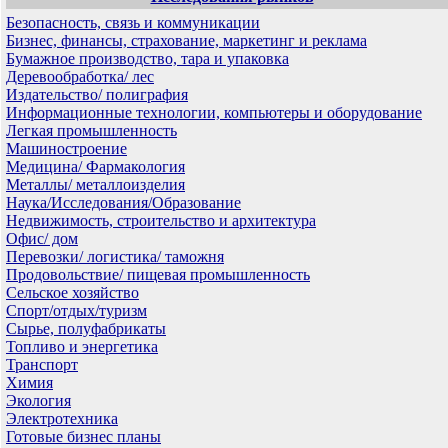
Безопасность, связь и коммуникации
Бизнес, финансы, страхование, маркетинг и реклама
Бумажное производство, тара и упаковка
Деревообработка/ лес
Издательство/ полиграфия
Информационные технологии, компьютеры и оборудование
Легкая промышленность
Машиностроение
Медицина/ Фармакология
Металлы/ металлоизделия
Наука/Исследования/Образование
Недвижимость, строительство и архитектура
Офис/ дом
Перевозки/ логистика/ таможня
Продовольствие/ пищевая промышленность
Сельское хозяйство
Спорт/отдых/туризм
Сырье, полуфабрикаты
Топливо и энергетика
Транспорт
Химия
Экология
Электротехника
Готовые бизнес планы