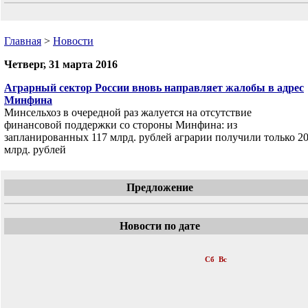
Главная
>
Новости
Четверг, 31 марта 2016
Аграрный сектор России вновь направляет жалобы в адрес
Минфина
Минсельхоз в очередной раз жалуется на отсутствие
финансовой поддержки со стороны Минфина: из
запланированных 117 млрд. рублей аграрии получили только 2
млрд. рублей
Предложение
Новости по дате
«
Март 2016
»
Пн
Вт
Ср
Чт
Пт
Сб
Вс
1
2
3