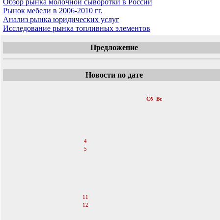
Обзор рынка молочной сыворотки в России
Рынок мебели в 2006-2010 гг.
Анализ рынка юридических услуг
Исследование рынка топливных элементов
Предложение
Новости по дате
«
Июнь 2011
»
Пн
Вт
Ср
Чт
Пт
Сб
Вс
1
2
3
4
5
6
7
8
9
10
11
12
13