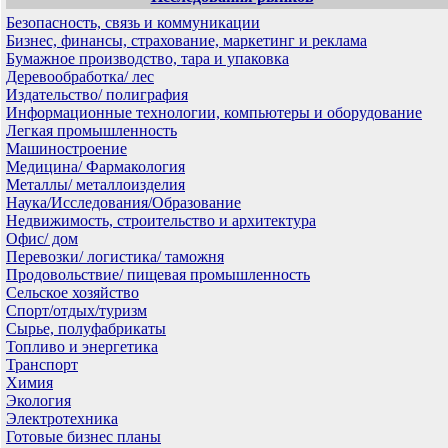
Безопасность, связь и коммуникации
Бизнес, финансы, страхование, маркетинг и реклама
Бумажное производство, тара и упаковка
Деревообработка/ лес
Издательство/ полиграфия
Информационные технологии, компьютеры и оборудование
Легкая промышленность
Машиностроение
Медицина/ Фармакология
Металлы/ металлоизделия
Наука/Исследования/Образование
Недвижимость, строительство и архитектура
Офис/ дом
Перевозки/ логистика/ таможня
Продовольствие/ пищевая промышленность
Сельское хозяйство
Спорт/отдых/туризм
Сырье, полуфабрикаты
Топливо и энергетика
Транспорт
Химия
Экология
Электротехника
Готовые бизнес планы