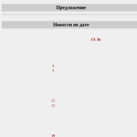
Предложение
Новости по дате
«
Июнь 2011
»
Пн
Вт
Ср
Чт
Пт
Сб
Вс
1
2
3
4
5
6
7
8
9
10
11
12
13
14
15
16
17
18