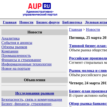
Главная
Новости
Бизнес-форум
Библиотека
Деловая игр
Главная
>
Новости
Новости
Пятница, 25 марта 20
Аналитика
События и анонсы
Типовой бизнес-план
Обзоры рынков
Объем рынка обществе
Компании
Промышленность
Российские производ
Финансы и страхование
Сегмент стиральных м
Информационные технологии
Новое на портале
Рынок молока и слив
Объём российского рын
Объявления
Четверг, 24 марта 201
Бизнес-план произво
Исследования рынков
В стране активно наб
Безопасность, связь и коммуникации
Обзор рынка банковс
Бизнес, финансы, страхование,