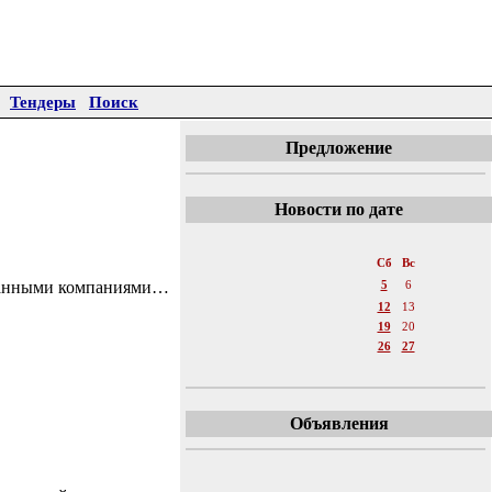
Тендеры
Поиск
Предложение
Новости по дате
«
Март 2011
»
Пн
Вт
Ср
Чт
Пт
Сб
Вс
транными компаниями…
1
2
3
4
5
6
7
8
9
10
11
12
13
14
15
16
17
18
19
20
21
22
23
24
25
26
27
28
29
30
31
Объявления