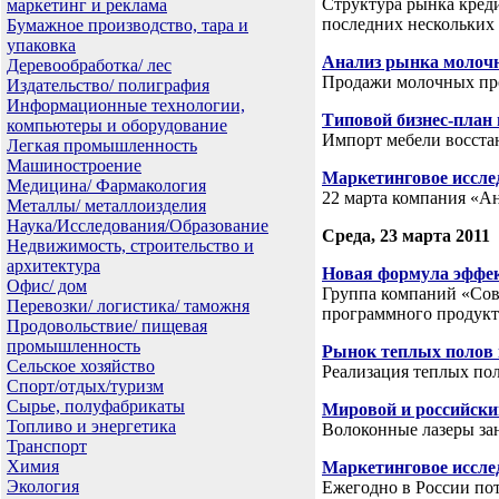
Структура рынка креди
маркетинг и реклама
последних нескольких
Бумажное производство, тара и
упаковка
Анализ рынка молочн
Деревообработка/ лес
Продажи молочных про
Издательство/ полиграфия
Информационные технологии,
Типовой бизнес-план 
компьютеры и оборудование
Импорт мебели восста
Легкая промышленность
Машиностроение
Маркетинговое иссле
Медицина/ Фармакология
22 марта компания «А
Металлы/ металлоизделия
Наука/Исследования/Образование
Среда, 23 марта 2011
Недвижимость, строительство и
архитектура
Новая формула эффек
Офис/ дом
Группа компаний «Сов
Перевозки/ логистика/ таможня
программного продукт
Продовольствие/ пищевая
промышленность
Рынок теплых полов 
Сельское хозяйство
Реализация теплых по
Спорт/отдых/туризм
Сырье, полуфабрикаты
Мировой и российски
Топливо и энергетика
Волоконные лазеры за
Транспорт
Химия
Маркетинговое иссле
Экология
Ежегодно в России пот