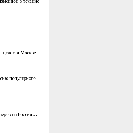
изменной в течение
6%…
 в целом и Москве…
рсию популярного
азеров из России…