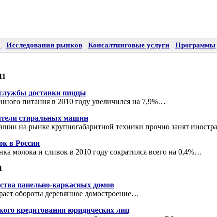
а
Исследования рынков
Консалтинговые услуги
Программы
11
 службы доставки пиццы
нного питания в 2010 году увеличился на 7,9%…
ители стиральных машин
ашин на рынке крупногабаритной техники прочно занят инос
ок в России
ка молока и сливок в 2010 году сократился всего на 0,4%…
1
дства панельно-каркасных домов
ирает обороты деревянное домостроение…
кого кредитования юридических лиц