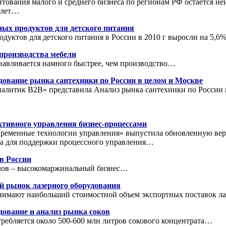
тования малого и среднего бизнеса по регионам РФ остается не
 лет…
ых продуктов для детского питания
дуктов для детского питания в России в 2010 г выросли на 5,
производства мебели
навливается намного быстрее, чем производство…
дование рынка сантехники по России в целом и Москве
налитик В2В» представила Анализ рынка сантехники по России
тивного управления бизнес-процессами
ременные технологии управления» выпустила обновленную ве
а для поддержки процессного управления…
в России
лов – высокомаржинальный бизнес…
й рынок лазерного оборудования
нимают наибольший стоимостной объем экспортных поставок л
дование и анализ рынка соков
ребляется около 500-600 млн литров сокового концентрата…