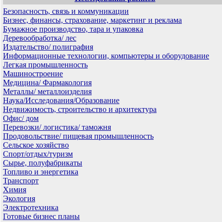
Безопасность, связь и коммуникации
Бизнес, финансы, страхование, маркетинг и реклама
Бумажное производство, тара и упаковка
Деревообработка/ лес
Издательство/ полиграфия
Информационные технологии, компьютеры и оборудование
Легкая промышленность
Машиностроение
Медицина/ Фармакология
Металлы/ металлоизделия
Наука/Исследования/Образование
Недвижимость, строительство и архитектура
Офис/ дом
Перевозки/ логистика/ таможня
Продовольствие/ пищевая промышленность
Сельское хозяйство
Спорт/отдых/туризм
Сырье, полуфабрикаты
Топливо и энергетика
Транспорт
Химия
Экология
Электротехника
Готовые бизнес планы