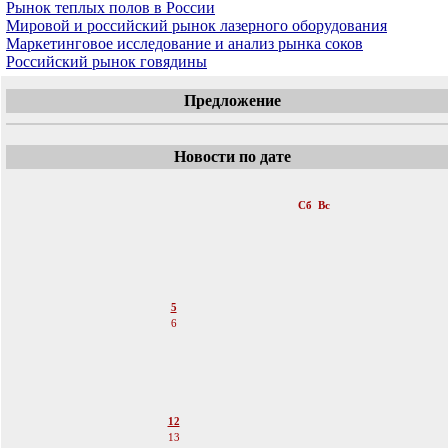
Рынок теплых полов в России
Мировой и российский рынок лазерного оборудования
Маркетинговое исследование и анализ рынка соков
Российский рынок говядины
Предложение
Новости по дате
«
Март 2011
»
Пн
Вт
Ср
Чт
Пт
Сб
Вс
1
2
3
4
5
6
7
8
9
10
11
12
13