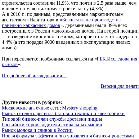
строительства составили 11,9%, что почти в 2,5 раза выше, чем
в целом по малоэтажному строительству (4,3%).
А в 2010 г., по данным, представленным маркетинговым
агентством «Навигатор» в «
Бизнес-плане производства
панельно-каркасных домов
», деревянными были 39% всех
построенных в России малоэтажных домов. На второй позиции
— возведение кирпичного жилья, которое отстает от лидера на
4,4% (а это порядка 9000 введенных в эксплуатацию жилых
домов).
При перепечатке необходимо ссылаться на «
РБК.Исследования
рынков
».
Подробнее об исследовании…
Версия для печат
Другие новости в рубрике:
Московские аптечные сети; Mystery shopping
Рынок сетевого ритейла бытовой техники и электроники
Типовой бизнес-план службы доставки пиццы
Российские производители стиральных машин
Рынок молока и сливок в России
Новая формула эффективного управления бизнес-процессами