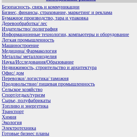
Безопасность, связь и коммуникации
Бизнес, финансы, страхование, маркетинг и реклама
Бумажное производство, тара и упаковка
Деревообработка/ лес
Издательство/ полиграфия
Информационные технологии, компьютеры и оборудование
Легкая промышленность
Машиностроение
Медицина/ Фармакология
Металлы/ металлоизделия
Наука/Исследования/Образование
Недвижимость, строительство и архитектура
Офис/ дом
Перевозки/ логистика/ таможня
Продовольствие/ пищевая промышленность
Сельское хозяйство
Спорт/отдых/туризм
Сырье, полуфабрикаты
Топливо и энергетика
Транспорт
Химия
Экология
Электротехника
Готовые бизнес планы