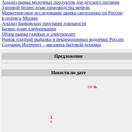
Анализ рынка молочных продуктов для детского питания
Типовой бизнес-план производства мебели
Маркетинговое исследование рынка сантехники по России
в целом и Москве
Анализ банковских программ лояльности
Бизнес-план хлебопекарни
Обзор рынка газовых и электроплит
Рынок платной рыбалки в рекреационных водоёмах России
Создание Интернет – магазина бытовой техники
Предложение
Новости по дате
«
Март 2011
»
Пн
Вт
Ср
Чт
Пт
Сб
Вс
1
2
3
4
5
6
7
8