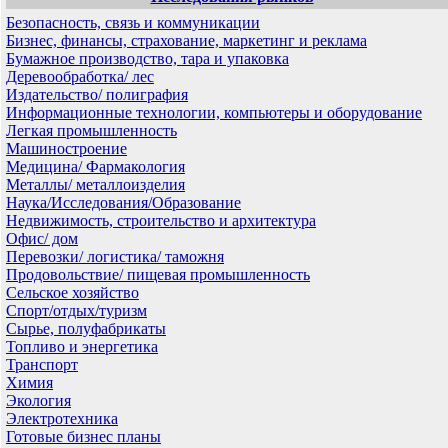
Безопасность, связь и коммуникации
Бизнес, финансы, страхование, маркетинг и реклама
Бумажное производство, тара и упаковка
Деревообработка/ лес
Издательство/ полиграфия
Информационные технологии, компьютеры и оборудование
Легкая промышленность
Машиностроение
Медицина/ Фармакология
Металлы/ металлоизделия
Наука/Исследования/Образование
Недвижимость, строительство и архитектура
Офис/ дом
Перевозки/ логистика/ таможня
Продовольствие/ пищевая промышленность
Сельское хозяйство
Спорт/отдых/туризм
Сырье, полуфабрикаты
Топливо и энергетика
Транспорт
Химия
Экология
Электротехника
Готовые бизнес планы