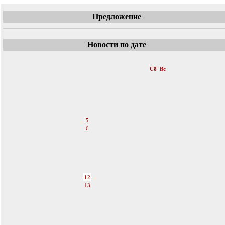
Предложение
Новости по дате
«
Март 2011
»
Пн
Вт
Ср
Чт
Пт
Сб
Вс
1
2
3
4
5
6
7
8
9
10
11
12
13
14
15
16
17