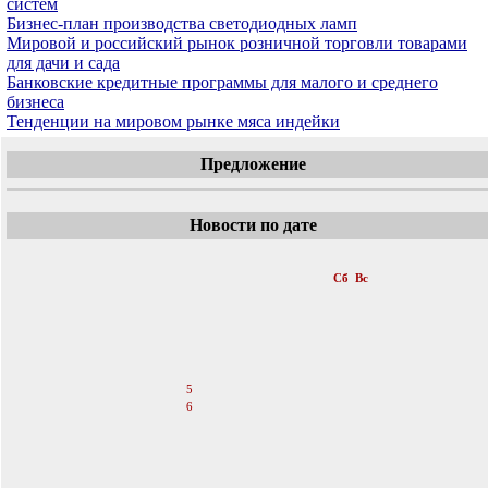
систем
Бизнес-план производства светодиодных ламп
Мировой и российский рынок розничной торговли товарами
для дачи и сада
Банковские кредитные программы для малого и среднего
бизнеса
Тенденции на мировом рынке мяса индейки
Предложение
Новости по дате
«
Февраль 2011
»
Пн
Вт
Ср
Чт
Пт
Сб
Вс
1
2
3
4
5
6
7
8
9
10