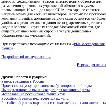
являются дефицитными, а строительство новых объектов для
размещения дошкольных учреждений обходится в суммы,
превышающие 10 млн. долларов США, что заранее является
неприемлемым для частных инвесторов. Поэтому, по прогноза
компании Inventica, домашние детские сады останутся наиболее
удобным вариантом для создания негосударственных детских
садов в Москве и крупных городах Московской области, где
существует значительный спрос на услуги дошкольных
образовательных учреждений.
При перепечатке необходимо ссылаться на «
РБК.Исследования
рынков
».
Подробнее об исследовании…
Версия для печат
Другие новости в рубрике:
Рынок говядины в России
Проект по запуску производства бутилированной воды
Импорт-экпорт на рынке средств для влажного бритья
Исследование российского рынка круп
Российский рынок нефтесервисных услуг
Российский рынок охранных извещателей и сигнализационных