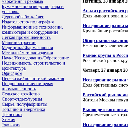
Пятница, 28 января 2
маркетинг и реклама
Бумажное производство, тара и
Анализ российского 
упаковка
Доля импортированны
Деревообработка/ лес
Издательство/ полиграфия
Иследование рынка 
Информационные технологии,
Крупнейшие российски
компьютеры и оборудование
Легкая промышленность
Обзор рынка маслян
Машиностроение
Ежегодное увеличение
Медицина/ Фармакология
Металлы/ металлоизделия
Рынок крупы в Росс
Наука/Исследования/Образование
Российский рынок кр
Недвижимость, строительство и
архитектура
Четверг, 27 января 20
Офис/ дом
Перевозки/ логистика/ таможня
Исследование рынка 
Продовольствие/ пищевая
Доля бритвенных систе
промышленность
Сельское хозяйство
Российский рынок яи
Спорт/отдых/туризм
Жители Москвы покупа
Сырье, полуфабрикаты
Топливо и энергетика
Рынок детского пита
Транспорт
Среднемесячные затра
Химия
Исследование рынка 
Экология