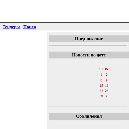
Тендеры
Поиск
Предложение
Новости по дате
«
Январь 2011
»
Пн
Вт
Ср
Чт
Пт
Сб
Вс
1
2
3
4
5
6
7
8
9
10
11
12
13
14
15
16
17
18
19
20
21
22
23
24
25
26
27
28
29
30
31
Объявления