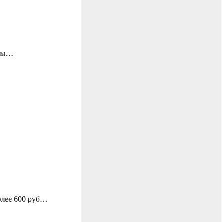
ицы…
олее 600 руб…