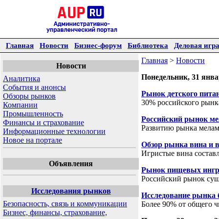
Главная
Новости
Бизнес-форум
Библиотека
Деловая игр
Главная
>
Новости
Новости
Понедельник, 31 янва
Аналитика
События и анонсы
Рынок детского пита
Обзоры рынков
30% российского рынк
Компании
Промышленность
Российский рынок м
Финансы и страхование
Развитию рынка мелам
Информационные технологии
Новое на портале
Обзор рынка вина и 
Игристые вина состав
Объявления
Рынок пищевых ингре
Российский рынок сущ
Исследования рынков
Исследование рынка 
Безопасность, связь и коммуникации
Более 90% от общего 
Бизнес, финансы, страхование,