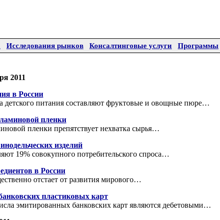
а
Исследования рынков
Консалтинговые услуги
Программы
ря 2011
ния в России
а детского питания составляют фруктовые и овощные пюре…
еламиновой пленки
иновой пленки препятствует нехватка сырья…
винодельческих изделий
ляют 19% совокупного потребительского спроса…
диентов в России
ественно отстает от развития мирового…
банковских пластиковых карт
числа эмитированных банковских карт являются дебетовыми…