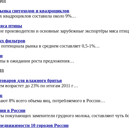
011
рынка снегоходов и квадроциклов
х квадроциклов составила около 9%…
мяса птицы
е производители и основные зарубежные экспортёры мяса пт
ых фильтров
 потенциала рынка в среднем составляет 0,5-1%…
ии
упы в ожидании роста предложения…
11
товаров для влажного бритья
м возрастет до 23% по итогам 2011 г…
ц
ют 8% всего объема яиц, потребляемого в России…
ния в России
ты покупающих заменители грудного молока, составляют чуть б
недвижимости 10 городов России