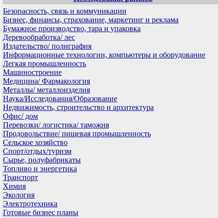
Безопасность, связь и коммуникации
Бизнес, финансы, страхование, маркетинг и реклама
Бумажное производство, тара и упаковка
Деревообработка/ лес
Издательство/ полиграфия
Информационные технологии, компьютеры и оборудование
Легкая промышленность
Машиностроение
Медицина/ Фармакология
Металлы/ металлоизделия
Наука/Исследования/Образование
Недвижимость, строительство и архитектура
Офис/ дом
Перевозки/ логистика/ таможня
Продовольствие/ пищевая промышленность
Сельское хозяйство
Спорт/отдых/туризм
Сырье, полуфабрикаты
Топливо и энергетика
Транспорт
Химия
Экология
Электротехника
Готовые бизнес планы