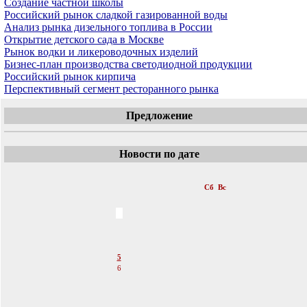
Создание частной школы
Российский рынок сладкой газированной воды
Анализ рынка дизельного топлива в России
Открытие детского сада в Москве
Рынок водки и ликероводочных изделий
Бизнес-план производства светодиодной продукции
Российский рынок кирпича
Перспективный сегмент ресторанного рынка
Предложение
Новости по дате
«
Март 2011
»
Пн
Вт
Ср
Чт
Пт
Сб
Вс
1
2
3
4
5
6
7
8
9