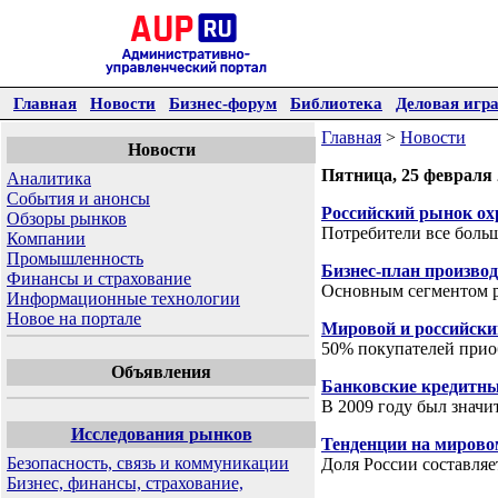
Главная
Новости
Бизнес-форум
Библиотека
Деловая игр
Главная
>
Новости
Новости
Пятница, 25 февраля 
Аналитика
События и анонсы
Российский рынок ох
Обзоры рынков
Потребители все боль
Компании
Промышленность
Бизнес-план произво
Финансы и страхование
Основным сегментом р
Информационные технологии
Новое на портале
Мировой и российски
50% покупателей прио
Объявления
Банковские кредитны
В 2009 году был знач
Исследования рынков
Тенденции на мирово
Безопасность, связь и коммуникации
Доля России составля
Бизнес, финансы, страхование,