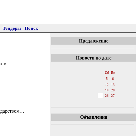
Тендеры
Поиск
Предложение
Новости по дате
стем…
«
Февраль 2011
»
Пн
Вт
Ср
Чт
Пт
Сб
Вс
1
2
3
4
5
6
7
8
9
10
11
12
13
14
15
16
17
18
19
20
21
22
23
24
25
26
27
28
сударством…
Объявления