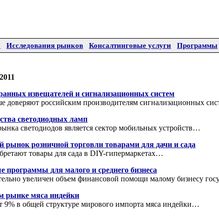
а
Исследования рынков
Консалтинговые услуги
Программы
2011
ранных извещателей и сигнализационных систем
ше доверяют российским производителям сигнализационных си
дства светодиодных ламп
ынка светодиодов является сектор мобильных устройств…
й рынок розничной торговли товарами для дачи и сада
бретают товары для сада в DIY-гипермаркетах…
е программы для малого и среднего бизнеса
ительно увеличен объем финансовой помощи малому бизнесу го
м рынке мяса индейки
ет 9% в общей структуре мирового импорта мяса индейки…