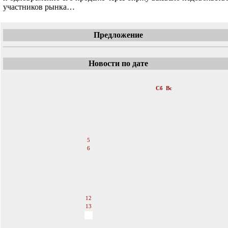
участников рынка…
Предложение
Новости по дате
«
Февраль 2011
»
Пн
Вт
Ср
Чт
Пт
Сб
Вс
1
2
3
4
5
6
7
8
9
10
11
12
13
14
15