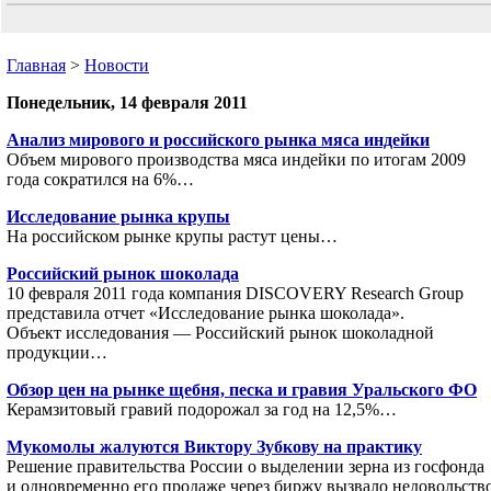
Главная
>
Новости
Понедельник, 14 февраля 2011
Анализ мирового и российского рынка мяса индейки
Объем мирового производства мяса индейки по итогам 2009
года сократился на 6%…
Исследование рынка крупы
На российском рынке крупы растут цены…
Российский рынок шоколада
10 февраля 2011 года компания DISCOVERY Research Group
представила отчет «Исследование рынка шоколада».
Объект исследования — Российский рынок шоколадной
продукции…
Обзор цен на рынке щебня, песка и гравия Уральского ФО
Керамзитовый гравий подорожал за год на 12,5%…
Мукомолы жалуются Виктору Зубкову на практику
Решение правительства России о выделении зерна из госфонда
и одновременно его продаже через биржу вызвало недовольств