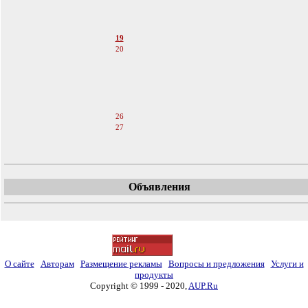
16
17
18
19
20
21
22
23
24
25
26
27
28
Объявления
О сайте
Авторам
Размещение рекламы
Вопросы и предложения
Услуги и
продукты
Copyright © 1999 - 2020,
AUP.Ru