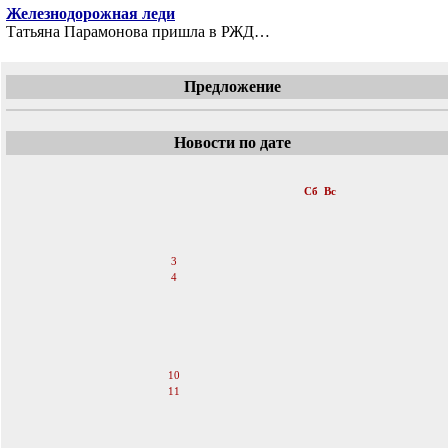
Железнодорожная леди
Татьяна Парамонова пришла в РЖД…
Предложение
Новости по дате
«
Ноябрь 2007
»
Пн
Вт
Ср
Чт
Пт
Сб
Вс
1
2
3
4
5
6
7
8
9
10
11
12
13
14