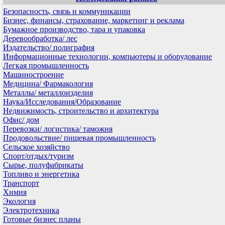
Безопасность, связь и коммуникации
Бизнес, финансы, страхование, маркетинг и реклама
Бумажное производство, тара и упаковка
Деревообработка/ лес
Издательство/ полиграфия
Информационные технологии, компьютеры и оборудование
Легкая промышленность
Машиностроение
Медицина/ Фармакология
Металлы/ металлоизделия
Наука/Исследования/Образование
Недвижимость, строительство и архитектура
Офис/ дом
Перевозки/ логистика/ таможня
Продовольствие/ пищевая промышленность
Сельское хозяйство
Спорт/отдых/туризм
Сырье, полуфабрикаты
Топливо и энергетика
Транспорт
Химия
Экология
Электротехника
Готовые бизнес планы