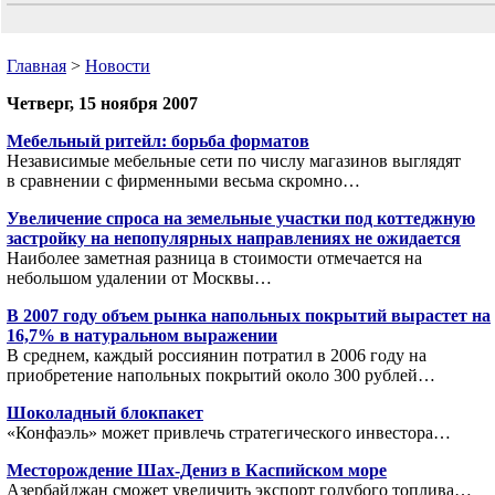
Главная
>
Новости
Четверг, 15 ноября 2007
Мебельный ритейл: борьба форматов
Независимые мебельные сети по числу магазинов выглядят
в сравнении с фирменными весьма скромно…
Увеличение спроса на земельные участки под коттеджную
застройку на непопулярных направлениях не ожидается
Наиболее заметная разница в стоимости отмечается на
небольшом удалении от Москвы…
В 2007 году объем рынка напольных покрытий вырастет на
16,7% в натуральном выражении
В среднем, каждый россиянин потратил в 2006 году на
приобретение напольных покрытий около 300 рублей…
Шоколадный блокпакет
«Конфаэль» может привлечь стратегического инвестора…
Месторождение Шах-Дениз в Каспийском море
Азербайджан сможет увеличить экспорт голубого топлива…