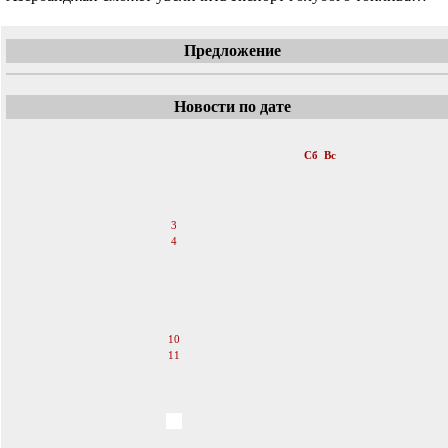
Предложение
Новости по дате
«
Ноябрь 2007
»
Пн
Вт
Ср
Чт
Пт
Сб
Вс
1
2
3
4
5
6
7
8
9
10
11
12
13
14
15
16