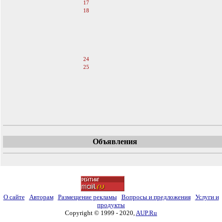
17
18
19
20
21
22
23
24
25
26
27
28
29
30
Объявления
О сайте
Авторам
Размещение рекламы
Вопросы и предложения
Услуги и
продукты
Copyright © 1999 - 2020,
AUP.Ru