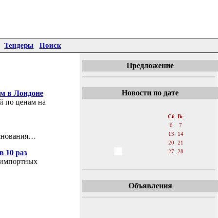
Тендеры
Поиск
Предложение
Новости по дате
м в Лондоне
й по ценам на
«
Октябрь 2007
»
Пн
Вт
Ср
Чт
Пт
Сб
Вс
1
2
3
4
5
6
7
8
9
10
11
12
13
14
основания…
15
16
17
18
19
20
21
в 10 раз
22
23
24
25
26
27
28
 импортных
29
30
31
Объявления