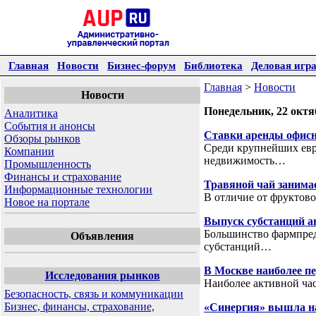
Главная
Новости
Бизнес-форум
Библиотека
Деловая игр
Главная
>
Новости
Новости
Понедельник, 22 октя
Аналитика
События и анонсы
Ставки аренды офисн
Обзоры рынков
Среди крупнейших евр
Компании
недвижимость…
Промышленность
Финансы и страхование
Травяной чай занимае
Информационные технологии
В отличие от фруктово
Новое на портале
Выпуск субстанций ан
Большинство фармпред
Объявления
субстанций…
В Москве наиболее п
Исследования рынков
Наиболее активной час
Безопасность, связь и коммуникации
Бизнес, финансы, страхование,
«Синергия» вышла н