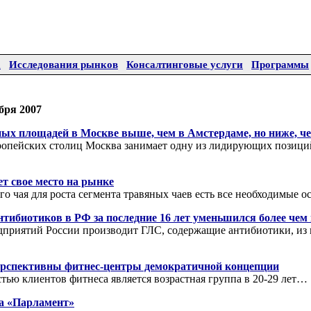
а
Исследования рынков
Консалтинговые услуги
Программы
бря 2007
ых площадей в Москве выше, чем в Амстердаме, но ниже, че
опейских столиц Москва занимает одну из лидирующих позици
т свое место на рынке
го чая для роста сегмента травяных чаев есть все необходимые 
тибиотиков в РФ за последние 16 лет уменьшился более чем 
приятий России производит ГЛС, содержащие антибиотики, из
ерспективны фитнес-центры демократичной концепции
тью клиентов фитнеса является возрастная группа в 20-29 лет…
а «Парламент»