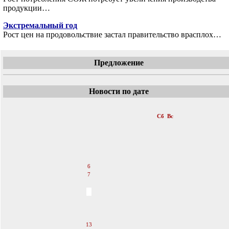
продукции…
Экстремальный год
Рост цен на продовольствие застал правительство врасплох…
Предложение
Новости по дате
«
Октябрь 2007
»
Пн
Вт
Ср
Чт
Пт
Сб
Вс
1
2
3
4
5
6
7
8
9
10
11
12
13