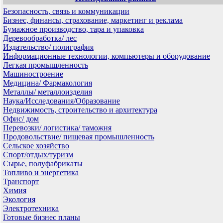
Безопасность, связь и коммуникации
Бизнес, финансы, страхование, маркетинг и реклама
Бумажное производство, тара и упаковка
Деревообработка/ лес
Издательство/ полиграфия
Информационные технологии, компьютеры и оборудование
Легкая промышленность
Машиностроение
Медицина/ Фармакология
Металлы/ металлоизделия
Наука/Исследования/Образование
Недвижимость, строительство и архитектура
Офис/ дом
Перевозки/ логистика/ таможня
Продовольствие/ пищевая промышленность
Сельское хозяйство
Спорт/отдых/туризм
Сырье, полуфабрикаты
Топливо и энергетика
Транспорт
Химия
Экология
Электротехника
Готовые бизнес планы