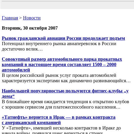
Главная
>
Новости
Вторник, 30 октября 2007
Рынок гражданской авиации России продолжает подъем
Потенциал внутреннего рынка авиаперевозок в России
достаточно велик…
Совокупный размер автомобильного парка прокатных
компаний в настоящее время составляет 1500 – 2000
автомобилей
В целом российский рынок услуг проката автомобилей
характеризуется экспертами как динамично развивающийся…
Наибольшей популярностью пользуются фитнес-клубы „у
дома“
В ближайшее время ожидается тенденция к открытию клубов
с хорошим сервисом для платежеспособного населения…
«Татнефть» вернется в Ирак — в рамках контракта
с американской компанией
У «Татнефти», имевшей несколько контрактов в Ираке до
начала войны, появился шанс вернуться в страну…