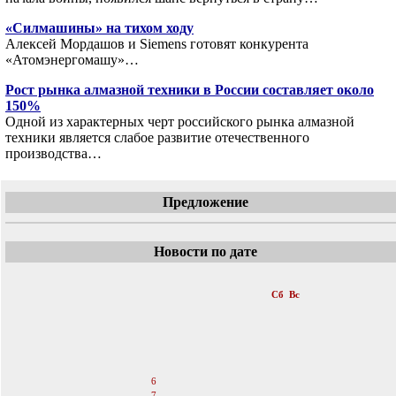
«Силмашины» на тихом ходу
Алексей Мордашов и Siemens готовят конкурента
«Атомэнергомашу»…
Рост рынка алмазной техники в России составляет около
150%
Одной из характерных черт российского рынка алмазной
техники является слабое развитие отечественного
производства…
Предложение
Новости по дате
«
Октябрь 2007
»
Пн
Вт
Ср
Чт
Пт
Сб
Вс
1
2
3
4
5
6
7