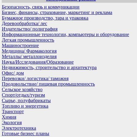
Безопасность, связь и коммуникации
Бизнес, финансы, страхование, маркетинг и реклама
Бумажное производство, тара и упаковка
Деревообработка/ лес
Издательство/ полиграфия
Информационные технологии, компьютеры и оборудование
Легкая промышленность
Машиностроение
Медицина/ Фармакология
Металлы/ металлоизделия
Наука/Исследования/Образование
Недвижимость, строительство и архитектура
Офис/ дом
Перевозки/ логистика/ таможня
Продовольствие/ пищевая промышленность
Сельское хозяйство
Спорт/отдых/туризм
Сырье, полуфабрикаты
Топливо и энергетика
Транспорт
Химия
Экология
Электротехника
Готовые бизнес планы