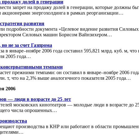
 продажу долей в генерации
ести запрет на продажу долей в генерации, которые должны бы
 акционерами энергохолдинга в рамках реорганизации…
тратегия развития
ли подробности документа «Целевое видение развития Силовых
директором Силовых машин Борисом Вайнзихером…
 но не за счет Газпрома
а в январе–ноябре 2006 года составил 595,821 млрд. куб. м, что
еля 2005 года…
т консервативными темпами
стет прежними темпами: он составил в январе–ноябре 2006 года
лн. т, что на 2,3% выше аналогичного показателя 2005 года…
ря 2006
ов — люди в возрасте до 25 лет
телей московских кинотеатров — молодые люди в возрасте до 25
общего числа опрошенных…
роизводства
ещают производства в КНР или работают в области промышлен
одителями…