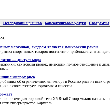
а
Исследования рынков
Консалтинговые услуги
Программы
006
ивных магазинов, лидером является Войковский район
о рынка спортивных товаров постепенно приближается к запад
плитки — диктует мода
ерамики, как всякий рынок, имеющий прямое отношение к дизай
моды…
аничил импорт риса
 объявил об ограничениях на импорт в Россию риса из всех стран
ция не соответствует нормативам качества…
рожает
 новостями для торговой сети X5 Retail Group можно назвать о
ы сети гипермаркетов Карусель…