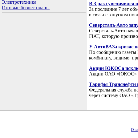
Электротехника
В 3 раза увеличился 
Готовые бизнес планы
За последние 7 лет об
в связи с запуском н
Северсталь-Авто запу
Северсталь-Авто начал
FIAT, которую произв
У АвтоВАЗа кризис п
По сообщению газеты 
комбинату, видимо, п
Акции ЮКОСа исключ
Акции ОАО «ЮКОС» с 
Тарифы Транснефти 
Федеральная служба п
через систему ОАО «Тр
О с