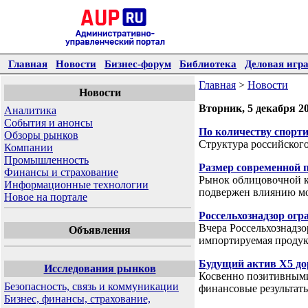
Главная
Новости
Бизнес-форум
Библиотека
Деловая игр
Главная
>
Новости
Новости
Вторник, 5 декабря 2
Аналитика
События и анонсы
По количеству спорт
Обзоры рынков
Структура российског
Компании
Промышленность
Размер современной 
Финансы и страхование
Рынок облицовочной к
Информационные технологии
подвержен влиянию 
Новое на портале
Россельхознадзор огр
Вчера Россельхознадзор
Объявления
импортируемая продук
Будущий актив Х5 до
Исследования рынков
Косвенно позитивными
Безопасность, связь и коммуникации
финансовые результат
Бизнес, финансы, страхование,