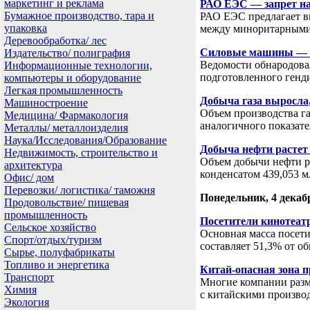
маркетинг и реклама
РАО ЕЭС — запрет на
Бумажное производство, тара и
РАО ЕЭС предлагает вв
упаковка
между миноритарными
Деревообработка/ лес
Силовые машины — с
Издательство/ полиграфия
Ведомости обнародова
Информационные технологии,
подготовленного ген
компьютеры и оборудование
Легкая промышленность
Добыча газа выросла,
Машиностроение
Объем производства газ
Медицина/ Фармакология
аналогичного показат
Металлы/ металлоизделия
Наука/Исследования/Образование
Добыча нефти расте
Недвижимость, строительство и
Объем добычи нефти ра
архитектура
конденсатом 439,053 м
Офис/ дом
Перевозки/ логистика/ таможня
Понедельник, 4 декаб
Продовольствие/ пищевая
промышленность
Посетители кинотеатр
Сельское хозяйство
Основная масса посети
Спорт/отдых/туризм
составляет 51,3% от 
Сырье, полуфабрикаты
Топливо и энергетика
Китай-опасная зона п
Транспорт
Многие компании разм
Химия
с китайскими произв
Экология