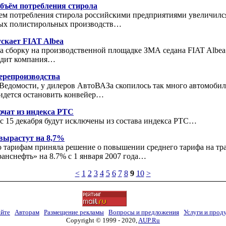
объём потребления стирола
ъем потребления стирола российскими предприятиями увеличился 
овых полистирольных производств…
скает FIAT Albea
а сборку на производственной площадке ЗМА седана FIAT Albea.
одит компания…
ерепроизводства
Ведомости, у дилеров АвтоВАЗа скопилось так много автомобиле
ридется остановить конвейер…
ат из индекса РТС
15 декабря будут исключены из состава индекса РТС…
вырастут на 8,7%
о тарифам приняла решение о повышении среднего тарифа на тр
анснефть» на 8.7% с 1 января 2007 года…
<
1
2
3
4
5
6
7
8
9
10
>
айте
Авторам
Размещение рекламы
Вопросы и предложения
Услуги и прод
Copyright © 1999 - 2020,
AUP.Ru