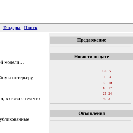
Тендеры
Поиск
Предложение
Новости по дате
ной модели…
«
Декабрь 2006
»
Пн
Вт
Ср
Чт
Пт
Сб
Вс
ну и интерьеру,
1
2
3
4
5
6
7
8
9
10
11
12
13
14
15
16
17
18
19
20
21
22
23
24
, в связи с тем что
25
26
27
28
29
30
31
Объявления
публикованные