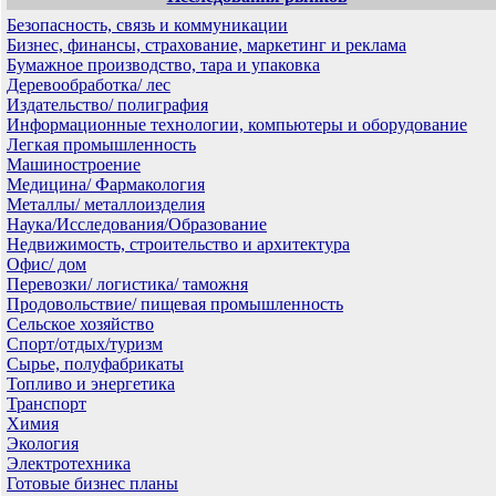
Безопасность, связь и коммуникации
Бизнес, финансы, страхование, маркетинг и реклама
Бумажное производство, тара и упаковка
Деревообработка/ лес
Издательство/ полиграфия
Информационные технологии, компьютеры и оборудование
Легкая промышленность
Машиностроение
Медицина/ Фармакология
Металлы/ металлоизделия
Наука/Исследования/Образование
Недвижимость, строительство и архитектура
Офис/ дом
Перевозки/ логистика/ таможня
Продовольствие/ пищевая промышленность
Сельское хозяйство
Спорт/отдых/туризм
Сырье, полуфабрикаты
Топливо и энергетика
Транспорт
Химия
Экология
Электротехника
Готовые бизнес планы