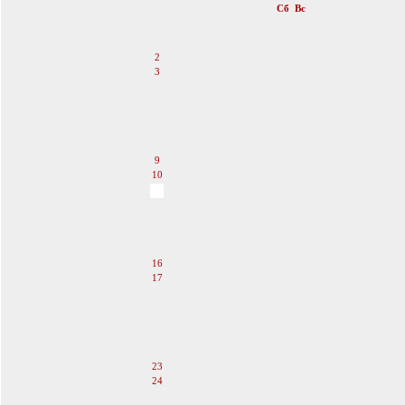
Пн
Вт
Ср
Чт
Пт
Сб
Вс
1
2
3
4
5
6
7
8
9
10
11
12
13
14
15
16
17
18
19
20
21
22
23
24
25