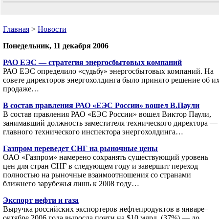
Главная
>
Новости
Понедельник, 11 декабря 2006
РАО ЕЭС — стратегия энергосбытовых компаний
РАО ЕЭС определило «судьбу» энергосбытовых компаний. На
совете директоров энергохолдинга было принято решение об и
продаже…
В состав правления РАО «ЕЭС России» вошел В.Паули
В состав правления РАО «ЕЭС России» вошел Виктор Паули,
занимавший должность заместителя технического директора —
главного технического инспектора энергохолдинга…
Газпром переведет СНГ на рыночные цены
ОАО «Газпром» намерено сохранять существующий уровень
цен для стран СНГ в следующем году и завершит переход
полностью на рыночные взаимоотношения со странами
ближнего зарубежья лишь к 2008 году…
Экспорт нефти и газа
Выручка российских экспортеров нефтепродуктов в январе–
октябре 2006 года выросла почти на $10 млрд. (37%) — до