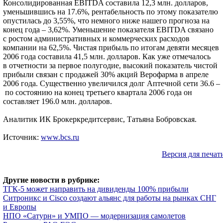
Консолидированная EBITDA составила 12,3 млн. долларов,
уменьшившись на 17.6%, рентабельность по этому показателю
опустилась до 3,55%, что немного ниже нашего прогноза на
конец года – 3,62%. Уменьшение показателя EBITDA связано
с ростом административных и коммерческих расходов
компании на 62,5%. Чистая прибыль по итогам девяти месяцев
2006 года составила 41,5 млн. долларов. Как уже отмечалось
в отчетности за первое полугодие, высокий показатель чистой
прибыли связан с продажей 30% акций Верофарма в апреле
2006 года. Существенно увеличился долг Аптечной сети 36.6 –
по состоянию на конец третьего квартала 2006 года он
составляет 196.0 млн. долларов.
Аналитик ИК Брокеркредитсервис, Татьяна Бобровская.
Источник:
www.bcs.ru
Версия для печат
Другие новости в рубрике:
ТГК-5 может направить на дивиденды 100% прибыли
Ситроникс и Cisco создают альянс для работы на рынках СНГ
и Европы
НПО «Сатурн» и УМПО — модернизация самолетов