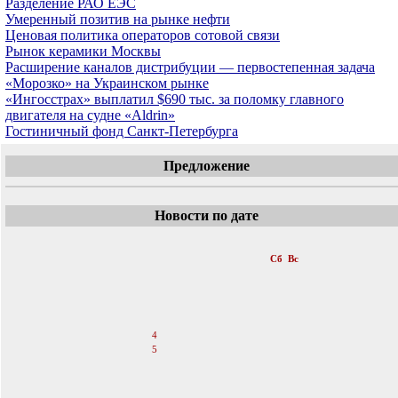
Разделение РАО ЕЭС
Умеренный позитив на рынке нефти
Ценовая политика операторов сотовой связи
Рынок керамики Москвы
Расширение каналов дистрибуции — первостепенная задача
«Морозко» на Украинском рынке
«Ингосстрах» выплатил $690 тыс. за поломку главного
двигателя на судне «Aldrin»
Гостиничный фонд Санкт-Петербурга
Предложение
Новости по дате
«
Ноябрь 2006
»
Пн
Вт
Ср
Чт
Пт
Сб
Вс
1
2
3
4
5
6
7
8