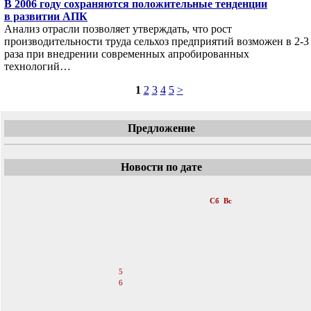
В 2006 году сохраняются положительные тенденции
в развитии АПК
Анализ отрасли позволяет утверждать, что рост
производительности труда сельхоз предприятий возможен в 2-3
раза при внедрении современных апробированных
технологий…
1
2
3
4
5
>
Предложение
Новости по дате
«
Август 2006
»
Пн
Вт
Ср
Чт
Пт
Сб
Вс
1
2
3
4
5
6
7
8