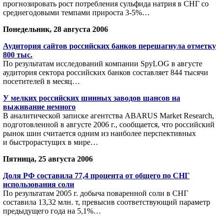
прогнозировать рост потребления сульфида натрия в СНГ со
среднегодовыми темпами прироста 3-5%…
Понедельник, 28 августа 2006
Аудитория сайтов российских банков перешагнула отметку
800 тыс.
По результатам исследований компании SpyLOG в августе
аудитория сектора российских банков составляет 844 тысячи
посетителей в месяц…
У мелких российских шинных заводов шансов на
выживание немного
В аналитической записке агентства ABARUS Market Research,
подготовленной в августе 2006 г., сообщается, что российский
рынок шин считается одним из наиболее перспективных
и быстрорастущих в мире…
Пятница, 25 августа 2006
Доля РФ составила 77,4 процента от общего по СНГ
использования соли
По результатам 2005 г. добыча поваренной соли в СНГ
составила 13,32 млн. т, превысив соответствующий параметр
предыдущего года на 5,1%…