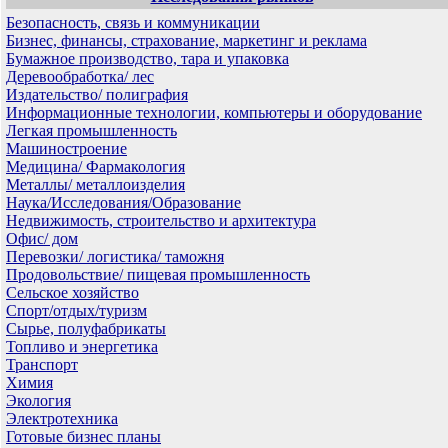
Безопасность, связь и коммуникации
Бизнес, финансы, страхование, маркетинг и реклама
Бумажное производство, тара и упаковка
Деревообработка/ лес
Издательство/ полиграфия
Информационные технологии, компьютеры и оборудование
Легкая промышленность
Машиностроение
Медицина/ Фармакология
Металлы/ металлоизделия
Наука/Исследования/Образование
Недвижимость, строительство и архитектура
Офис/ дом
Перевозки/ логистика/ таможня
Продовольствие/ пищевая промышленность
Сельское хозяйство
Спорт/отдых/туризм
Сырье, полуфабрикаты
Топливо и энергетика
Транспорт
Химия
Экология
Электротехника
Готовые бизнес планы