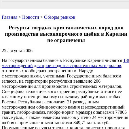
Главная
>
Новости
>
Обзоры рынков
Ресурсы твердых кристаллических пород для
производства высокопрочного щебня в Карелии
не ограничены
25 августа 2006
На государственном балансе в Республике Карелия числятся
13
месторождений для производства строительных материалов
,
относимых к общераспространенным. Наряду
с месторождениями, учтенными Государственным балансом
запасов, на территории республики выявлено 206
месторождений для производства строительных материалов.
Специфика геологического строения республики относит ее
к важному потенциальному сырьевому району в масштабах
России. Республика располагает 21 разведанным
месторождением облицовочного камня (высокодекоративный
гранит, габбро-диабаз, габбро-норит, мрамор) с запасами 77865
тыс. куб.м., а также балансом запасов учтено 24 месторождения
щебня с промышленными запасами 849,71 млн. м.куб.
Промышленные ресурсы твердых кристаллических пород для