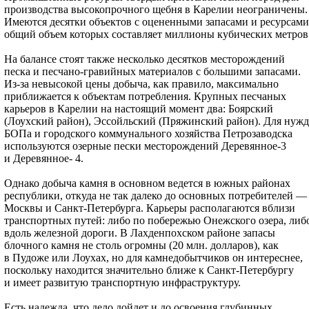
производства высокопрочного щебня в Карелии неограничены.
Имеются десятки объектов с оцененными запасами и ресурсами
общий объем которых составляет миллионы кубических метров
На балансе стоят также несколько десятков месторождений
песка и песчано-гравийных материалов с большими запасами.
Из-за невысокой цены добыча, как правило, максимально
приближается к объектам потребления. Крупных песчаных
карьеров в Карелии на настоящий момент два: Боярский
(Лоухский район), Эссойльский (Пряжинский район). Для нужд
БОПа и городского коммунального хозяйства Петрозаводска
используются озерные пески месторождений Деревянное-3
и Деревянное- 4.
Однако добыча камня в основном ведется в южных районах
республики, откуда не так далеко до основных потребителей —
Москвы и Санкт-Петербурга. Карьеры располагаются вблизи
транспортных путей: либо по побережью Онежского озера, либ
вдоль железной дороги. В Лахденпохском районе запасы
блочного камня не столь огромны (20 млн. долларов), как
в Пудоже или Лоухах, но для камнедобытчиков он интереснее,
поскольку находится значительно ближе к Санкт-Петербургу
и имеет развитую транспортную инфраструктуру.
Есть надежда, что дело дойдет и до освоения глубинных