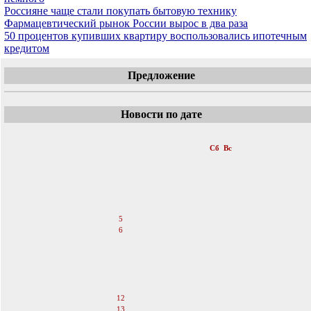
Россияне чаще стали покупать бытовую технику
Фармацевтический рынок России вырос в два раза
50 процентов купивших квартиру воспользовались ипотечным
кредитом
Предложение
Новости по дате
«
Август 2006
»
Пн
Вт
Ср
Чт
Пт
Сб
Вс
1
2
3
4
5
6
7
8
9
10
11
12
13