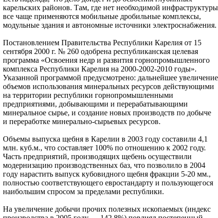
карельских районов. Там, где нет необходимой инфраструктуры
все чаще применяются мобильные дробильные комплексы,
модульные здания и автономные источники электроснабжения.
Постановлением Правительства Республики Карелия от 15
сентября 2000 г. № 260 одобрена республиканская целевая
программа «Освоения недр и развития горнопромышленного
комплекса Республики Карелия на 2000-2002-2010 годы».
Указанной программой предусмотрено: дальнейшее увеличение
объемов использования минеральных ресурсов действующими
на территории республики горнопромышленными
предприятиями, добывающими и перерабатывающими
минеральное сырье, и создание новых производств по добыче
и переработке минерально-сырьевых ресурсов.
Объемы выпуска щебня в Карелии в 2003 году составили 4,1
млн. куб.м., что составляет 100% по отношению к 2002 году.
Часть предприятий, производящих щебень осуществили
модернизацию производственных баз, что позволило в 2004
году нарастить выпуск кубовидного щебня фракции 5-20 мм.,
полностью соответствующего евростандарту и пользующегося
наибольшим спросом за пределами республики.
На увеличение добычи прочих полезных ископаемых (индекс
производства в 2005 году — 142,8%) повлиял постепенный