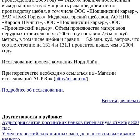
выход на проектную мощность ряда предприятий по
производству щебня, в том числе ООО «Шокшинский карьер»,
ЗАО «ПФК Горняк», Медвежьегорский щебзавод, АО НПК
«Карбон-Шунгит», ООО «Шокшинский карьер», ООО
«Прионежский карьер». Объем производства материалов
нерудных строительных в 2005 году составил 7,6 млн. куб.
метров, в том числе щебня и гравия — 5,9 млн. куб. метров, что
соответственно на 131,4 и 131,1 процентов выше, чем в 2004
году.
Исследование провела компания Норд Лайн.
При перепечатке необходимо ссылаться на «Магазин
исследований AUP.Ru» (
http://mi.aup.ru/
)
Подробнее об исследовании
.
Версия для печат
Другие новости в рубрике:
Аудитория сайтов российских банков перешагнула отметку 800
тыс.
У мелких российских шинных заводов шансов на выживание
немного