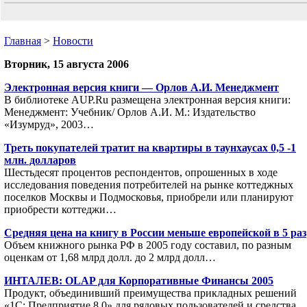
Главная
>
Новости
Вторник, 15 августа 2006
Электронная версия книги — Орлов А.И. Менеджмент
В библиотеке AUP.Ru размещена электронная версия книги:
Менеджмент: Учебник/ Орлов А.И. М.: Издательство
«Изумруд», 2003…
Треть покупателей тратит на квартиры в таунхаусах 0,5 -1
млн. долларов
Шестьдесят процентов респондентов, опрошенных в ходе
исследования поведения потребителей на рынке коттеджных
поселков Москвы и Подмосковья, приобрели или планируют
приобрести коттеджи…
Средняя цена на книгу в России меньше европейской в 5 раз
Объем книжного рынка РФ в 2005 году составил, по разным
оценкам от 1,68 млрд долл. до 2 млрд долл…
ИНТАЛЕВ: OLAP для Корпоративные Финансы 2005
Продукт, объединивший преимущества прикладных решений
«1С: Предприятие 8.0» для рядовых пользователей и средства