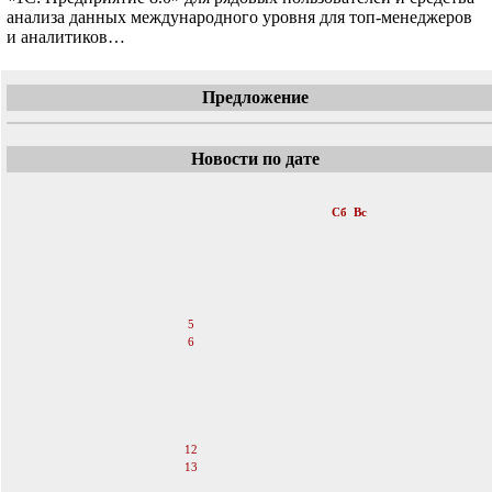
анализа данных международного уровня для топ-менеджеров
и аналитиков…
Предложение
Новости по дате
«
Август 2006
»
Пн
Вт
Ср
Чт
Пт
Сб
Вс
1
2
3
4
5
6
7
8
9
10
11
12
13
14