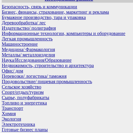
Безопасность, связь и коммуникации
Бизнес, финансы, страхование, маркетинг и реклама
Бумажное производство, тара и упаковка
Деревообработка/ лес
Издательство/ полиграфия
Информационные технологии, компьютеры и оборудование
Легкая промышленность
Машиностроение
Медицина/ Фармакология
Металлы/ металлоизделия
Наука/Исследования/Образование
Недвижимость, строительство и архитектура
Офис/ дом
Перевозки/ логистика/ таможня
Продовольствие/ пищевая промышленность
Сельское хозяйство
Спорт/отдых/туризм
Сырье, полуфабрикаты
Топливо и энергетика
Транспорт
Химия
Экология
Электротехника
Готовые бизнес планы