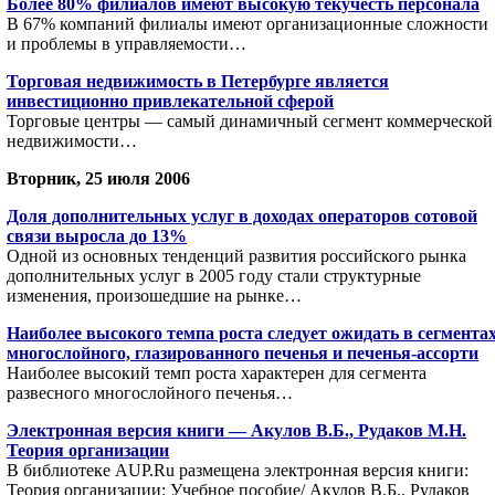
Более 80% филиалов имеют высокую текучесть персонала
В 67% компаний филиалы имеют организационные сложности
и проблемы в управляемости…
Торговая недвижимость в Петербурге является
инвестиционно привлекательной сферой
Торговые центры — самый динамичный сегмент коммерческой
недвижимости…
Вторник, 25 июля 2006
Доля дополнительных услуг в доходах операторов сотовой
связи выросла до 13%
Одной из основных тенденций развития российского рынка
дополнительных услуг в 2005 году стали структурные
изменения, произошедшие на рынке…
Наиболее высокого темпа роста следует ожидать в сегмента
многослойного, глазированного печенья и печенья-ассорти
Наиболее высокий темп роста характерен для сегмента
развесного многослойного печенья…
Электронная версия книги — Акулов В.Б., Рудаков М.Н.
Теория организации
В библиотеке AUP.Ru размещена электронная версия книги:
Теория организации: Учебное пособие/ Акулов В.Б., Рудаков