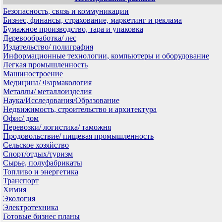
Безопасность, связь и коммуникации
Бизнес, финансы, страхование, маркетинг и реклама
Бумажное производство, тара и упаковка
Деревообработка/ лес
Издательство/ полиграфия
Информационные технологии, компьютеры и оборудование
Легкая промышленность
Машиностроение
Медицина/ Фармакология
Металлы/ металлоизделия
Наука/Исследования/Образование
Недвижимость, строительство и архитектура
Офис/ дом
Перевозки/ логистика/ таможня
Продовольствие/ пищевая промышленность
Сельское хозяйство
Спорт/отдых/туризм
Сырье, полуфабрикаты
Топливо и энергетика
Транспорт
Химия
Экология
Электротехника
Готовые бизнес планы