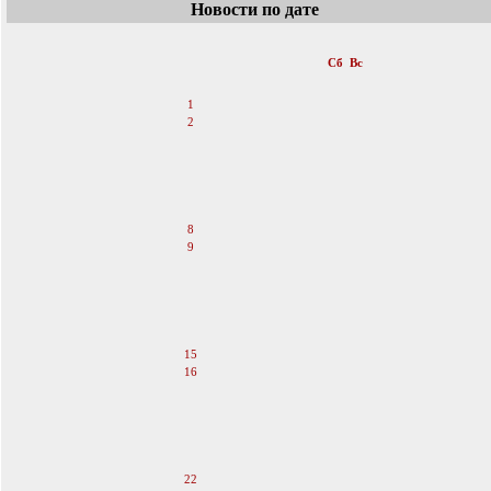
Новости по дате
«
Июль 2006
»
Пн
Вт
Ср
Чт
Пт
Сб
Вс
1
2
3
4
5
6
7
8
9
10
11
12
13
14
15
16
17
18
19
20
21
22