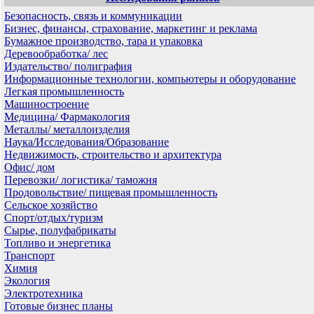
Безопасность, связь и коммуникации
Бизнес, финансы, страхование, маркетинг и реклама
Бумажное производство, тара и упаковка
Деревообработка/ лес
Издательство/ полиграфия
Информационные технологии, компьютеры и оборудование
Легкая промышленность
Машиностроение
Медицина/ Фармакология
Металлы/ металлоизделия
Наука/Исследования/Образование
Недвижимость, строительство и архитектура
Офис/ дом
Перевозки/ логистика/ таможня
Продовольствие/ пищевая промышленность
Сельское хозяйство
Спорт/отдых/туризм
Сырье, полуфабрикаты
Топливо и энергетика
Транспорт
Химия
Экология
Электротехника
Готовые бизнес планы