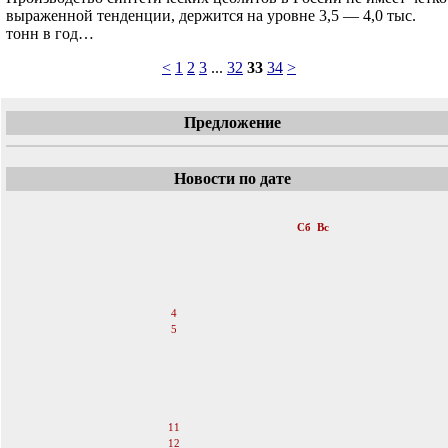
выраженной тенденции, держится на уровне 3,5 — 4,0 тыс.
тонн в год…
<
1
2
3
...
32
33
34
>
Предложение
Новости по дате
«
Апрель 2026
Пн
Вт
Ср
Чт
Пт
Сб
Вс
1
2
3
4
5
6
7
8
9
10
11
12