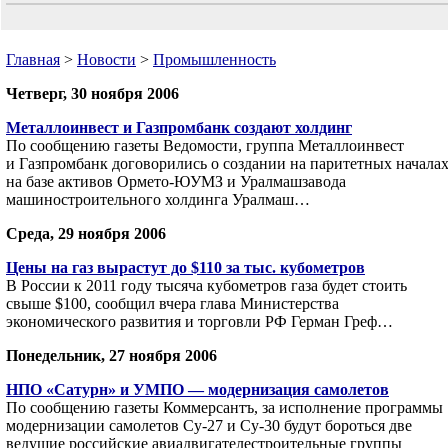
Главная
>
Новости
>
Промышленность
Четверг, 30 ноября 2006
Металлоинвест и Газпромбанк создают холдинг
По сообщению газеты Ведомости, группа Металлоинвест
и Газпромбанк договорились о создании на паритетных начала
на базе активов Ормето-ЮУМЗ и Уралмашзавода
машиностроительного холдинга Уралмаш…
Среда, 29 ноября 2006
Цены на газ вырастут до $110 за тыс. кубометров
В России к 2011 году тысяча кубометров газа будет стоить
свыше $100, сообщил вчера глава Министерства
экономического развития и торговли РФ Герман Греф…
Понедельник, 27 ноября 2006
НПО «Сатурн» и УМПО — модернизация самолетов
По сообщению газеты Коммерсантъ, за исполнение программы
модернизации самолетов Су-27 и Су-30 будут бороться две
ведущие российские авиадвигателестроительные группы