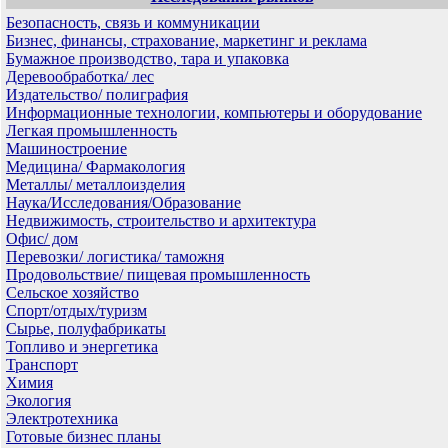
Безопасность, связь и коммуникации
Бизнес, финансы, страхование, маркетинг и реклама
Бумажное производство, тара и упаковка
Деревообработка/ лес
Издательство/ полиграфия
Информационные технологии, компьютеры и оборудование
Легкая промышленность
Машиностроение
Медицина/ Фармакология
Металлы/ металлоизделия
Наука/Исследования/Образование
Недвижимость, строительство и архитектура
Офис/ дом
Перевозки/ логистика/ таможня
Продовольствие/ пищевая промышленность
Сельское хозяйство
Спорт/отдых/туризм
Сырье, полуфабрикаты
Топливо и энергетика
Транспорт
Химия
Экология
Электротехника
Готовые бизнес планы