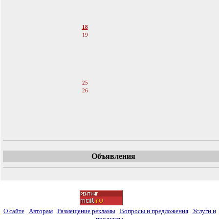
15
16
17
18
19
20
21
22
23
24
25
26
27
28
29
30
Объявления
О сайте
Авторам
Размещение рекламы
Вопросы и предложения
Услуги и
продукты