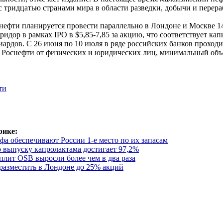
с тридцатью странами мира в области разведки, добычи и перера
нефти планируется провести параллельно в Лондоне и Москве 1
ридор в рамках IPO в $5,85-7,85 за акцию, что соответствует к
иардов. С 26 июня по 10 июля в ряде российских банков проходи
 Роснефти от физических и юридических лиц, минимальный объ
ти
рике:
а обеспечивают России 1-е место по их запасам
 выпуску капролактама достигает 97,2%
лит OSB выросли более чем в два раза
разместить в Лондоне до 25% акций