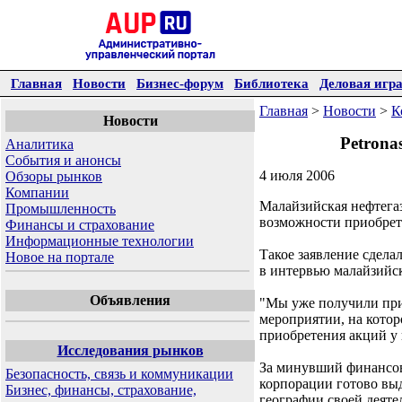
Главная
Новости
Бизнес-форум
Библиотека
Деловая игр
Главная
>
Новости
>
К
Новости
Petrona
Аналитика
События и анонсы
4 июля 2006
Обзоры рынков
Компании
Малайзийская нефтегазо
Промышленность
возможности приобрет
Финансы и страхование
Информационные технологии
Такое заявление сдела
Новое на портале
в интервью малайзийск
Объявления
"Мы уже получили при
мероприятии, на котор
приобретения акций у 
Исследования рынков
За минувший финансовы
Безопасность, связь и коммуникации
корпорации готово вы
Бизнес, финансы, страхование,
географии своей деяте