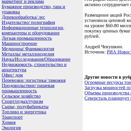
маркетинг и реклама
активно сотрудничает 
Бумажное производство, тара и
упаковка
Размещение акций Рос
Деревообработка/ лес
установила ценовой ко
Издательство/ полиграфия
на уровне $60-80 милл
Информационные технологии,
покупку ценных бумаг
компьютеры и оборудование
рублей.
Легкая промышленность
Машиностроение
Андрей Чекушкин.
Медицина/ Фармакология
Источник:
РИА Новос
Металлы/ металлоизделия
Наука/Исследования/Образование
Недвижимость, строительство и
архитектура
Офис/ дом
Другие новости в руб
Перевозки/ логистика/ таможня
Огромные ресурсы торф
Продовольствие/ пищевая
Загрузка мощностей по
промышленность
Объемы производства п
Сельское хозяйство
Северсталь планирует 
Спорт/отдых/туризм
Сырье, полуфабрикаты
Топливо и энергетика
Транспорт
Химия
Экология