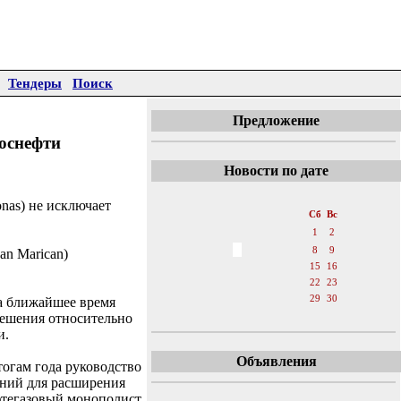
Тендеры
Поиск
Предложение
Роснефти
Новости по дате
«
Июль 2006
»
onas) не исключает
Пн
Вт
Ср
Чт
Пт
Сб
Вс
1
2
3
4
5
6
7
8
9
an Marican)
10
11
12
13
14
15
16
17
18
19
20
21
22
23
24
25
26
27
28
29
30
а ближайшее время
решения относительно
31
и.
Объявления
тогам года руководство
аний для расширения
ефтегазовый монополист