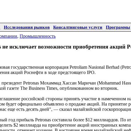
а
Исследования рынков
Консалтинговые услуги
Программы
омпании
,
Промышленность
s не исключает возможности приобретения акций 
вая государственная корпорация Petroliam Nasional Berhad (Petr
ения акций Роснефти в ходе предстоящего IPO.
л президент Petronas Мохаммад Хассан Маричан (Mohammad Hass
ой газете The Business Times, опубликованном во вторник.
глашение российской стороны принять участие в намеченном н
ом будет официально объявлено о продаже акций. На принятие 
нас еще есть десять дней", — сказал малайзийской госкорпораци
й год прибыль Petronas составила более $12 миллиардов. По и
делить $2 миллиарда на приобретение акций иностранных комп
льности, отмечает издание. В настоящее время малайзийский н