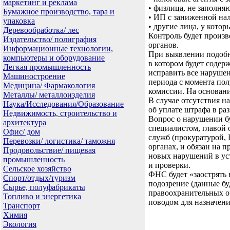
маркетинг и реклама
• физлица, не заполн
Бумажное производство, тара и
• ИП с заниженной нал
упаковка
• другие лица, у кото
Деревообработка/ лес
Контроль будет произ
Издательство/ полиграфия
органов.
Информационные технологии,
При выявлении подобн
компьютеры и оборудование
в котором будет содер
Легкая промышленность
исправить все нарушен
Машиностроение
периода с момента пол
Медицина/ Фармакология
комиссии. На основани
Металлы/ металлоизделия
В случае отсутствия н
Наука/Исследования/Образование
об уплате штрафа в раз
Недвижимость, строительство и
Вопрос о нарушении бу
архитектура
специалистом, главой
Офис/ дом
служб (прокуратурой, 
Перевозки/ логистика/ таможня
органах, и обязан на
Продовольствие/ пищевая
новых нарушений в ус
промышленность
и проверки.
Сельское хозяйство
ФНС будет «заострять 
Спорт/отдых/туризм
подозрение (данные б
Сырье, полуфабрикаты
правоохранительных орг
Топливо и энергетика
поводом для назначен
Транспорт
Химия
Экология