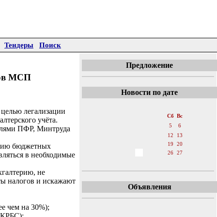
Тендеры
Поиск
Предложение
ков МСП
Новости по дате
«
Август 2017
»
 целью легализации
Пн
Вт
Ср
Чт
Пт
Сб
Вс
алтерского учёта.
1
2
3
4
5
6
елями ПФР, Минтруда
7
8
9
10
11
12
13
14
15
16
17
18
19
20
ению бюджетных
21
22
23
24
25
26
27
вляться в необходимые
28
29
30
31
хгалтерию, не
ты налогов и искажают
Объявления
е чем на 30%);
 КРБС);