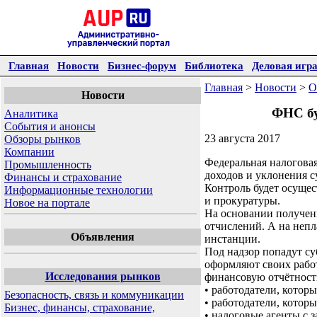
Главная
Новости
Бизнес-форум
Библиотека
Деловая игр
Главная
>
Новости
>
О
Новости
ФНС бу
Аналитика
События и анонсы
23 августа 2017
Обзоры рынков
Компании
Федеральная налоговая
Промышленность
доходов и уклонения с
Финансы и страхование
Контроль будет осуще
Информационные технологии
и прокуратуры.
Новое на портале
На основании получен
отчислений. А на непл
Объявления
инстанции.
Под надзор попадут су
оформляют своих работ
Исследования рынков
финансовую отчётност
• работодатели, котор
Безопасность, связь и коммуникации
• работодатели, котор
Бизнес, финансы, страхование,
• налоговые агенты с