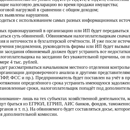
яющие налоговую декларацию во время продажи имущества;
оговой нагрузкой в сравнении с общим доходом;
рых выявлены нарушения.
водиться с использованием самых разных информационных исто
ых правонарушений в организацию или ИП будет передаваться 
жаться суть обвинений. Обвиняемым налогоплательщикам сначал
ия и неточности в бухгалтерской отчётности. И уже после истеч
учения уведомления, руководитель фирмы или ИП будет вызыват
и заседания обвиняемый должен будет устранить все недостатки 
алогоплательщика на заседании без уважительной причины, он 
мере 4 тыс. рублей.
дет рассматриваться начальником местного отделения контроль
 организации допроверочного анализа и другими представителя
ПФР, ФСС и пр.). Предприниматель будет поставлен на учёт в 
 протяжении определённого срока устранить имеющуюся задолже
тановленные сроки, налогоплательщик попадёт под дополнител
внимание» лишь на тех субъектах хозяйственной деятельности, 
удут браться из ЕГРЮЛ, ЕГРИП, АИС банков, фондов, таможенн
анов и т. п.). На обвиняемого будет составляться досье, которое
ия дополнительной комиссии.