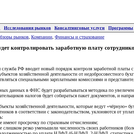
а
Исследования рынков
Консалтинговые услуги
Программы
бзоры рынков
,
Компании
,
Финансы и страхование
дет контролировать заработную плату сотрудни
 служба РФ вводит новый порядок контроля заработной платы с
убъектов хозяйственной деятельности от недобросовестного бухг
ствляться специальными зарплатными комиссиями и представит
ных данных в ФНС будет разрабатываться методика по увелич
ательщиков налогов будет собираться пакет документов, и напра
бъекты хозяйственной деятельности, которые ведут «чёрную» бу
ников в соответствии с законодательством, уклоняются от упла
ь:
ые имеют просрочку по страховым отчислениям;
ые слишком резко уменьшили численность своих работников (боле
 задолженностью по уплате НДФЛ (6-НДФЛ, 2-НДФЛ, статистика