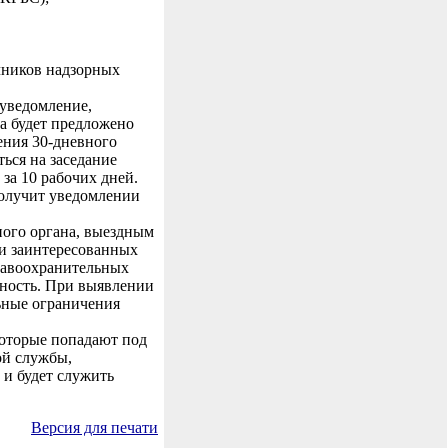
чников надзорных
уведомление,
а будет предложено
ения 30-дневного
ься на заседание
за 10 рабочих дней.
получит уведомлении
ного органа, выездным
ми заинтересованных
правоохранительных
нность. При выявлении
ьные ограничения
которые попадают под
ой службы,
 и будет служить
Версия для печати