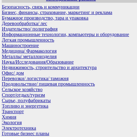
Безопасность, связь и коммуникации
Бизнес, финансы, страхование, маркетинг и реклама
Бумажное производство, тара и упаковка
Деревообработка/ лес
Издательство/ полиграфия
Информационные технологии, компьютеры и оборудование
Легкая промышленность
Машиностроение
Медицина/ Фармакология
Металлы/ металлоизделия
Наука/Исследования/Образование
Недвижимость, строительство и архитектура
Офис/ дом
Перевозки/ логистика/ таможня
Продовольствие/ пищевая промышленность
Сельское хозяйство
Спорт/отдых/туризм
Сырье, полуфабрикаты
Топливо и энергетика
Транспорт
Химия
Экология
Электротехника
Готовые бизнес планы