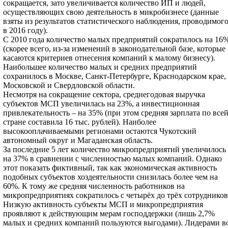
сокращается, зато увеличивается количество ИП и людей,
осуществляющих свою деятельность в микробизнесе (данные
взяты из результатов статистического наблюдения, проводимог
в 2016 году).
С 2010 года количество малых предприятий сократилось на 16
(скорее всего, из-за изменений в законодательной базе, которые
касаются критериев отнесения компаний к малому бизнесу).
Наибольшее количество малых и средних предприятий
сохранилось в Москве, Санкт-Петербурге, Краснодарском крае,
Московской и Свердловской области.
Несмотря на сокращение сектора, среднегодовая выручка
субъектов МСП увеличилась на 23%, а инвестиционная
привлекательность – на 35% (при этом средняя зарплата по все
стране составила 16 тыс. рублей). Наиболее
высокооплачиваемыми регионами остаются Чукотский
автономный округ и Магаданская область.
За последние 5 лет количество микропредприятий увеличилось
на 37% в сравнении с численностью малых компаний. Однако
этот показать фиктивный, так как экономическая активность
подобных субъектов хоздеятельности снизилась более чем на
60%. К тому же средняя численность работников на
микропредприятиях сократилось с четырёх до трёх сотрудников
Низкую активность субъекты МСП и микропредприятия
проявляют к действующим мерам господдержки (лишь 2,7%
малых и средних компаний пользуются выгодами). Лидерами в